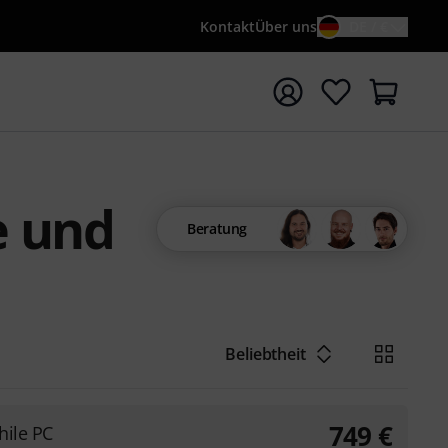
Kontakt
Über uns
DE / €
e mit Suchwort {searchTerm} starten
e und
Beratung
Beliebtheit
749
€
hile PC