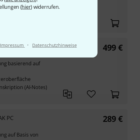
lDrums als Audio-
ellungen (
hier
) widerrufen.
ists und Melodists
·
499
€
Impressum
Datenschutzhinweise
AK Mac
ung basierend auf
zeroberfläche
nskription (AI-Notes)
289
€
AK PC
ng auf Basis von