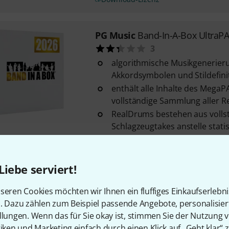
PG Music
Band-In-A-Box UltraP
3
algorithmische Musikgenerieru
Akkordsymbolen und Stildefini
enthält alle Inhalte des MegaP
vollständige Sammlung aller Re
RealDrums bestehen aus volls
Schlagzeugtakes anstelle stati
Sofort lieferbar
Liebe serviert!
PG Music
Band-in-a-Box UltraP
1
seren Cookies möchten wir Ihnen ein fluffiges Einkaufserlebn
n. Dazu zählen zum Beispiel passende Angebote, personalisie
algorithmische Musikgenerier
llungen. Wenn das für Sie okay ist, stimmen Sie der Nutzung 
Akkorden und Styles
tiken und Marketing einfach durch einen Klick auf „Geht klar“ z