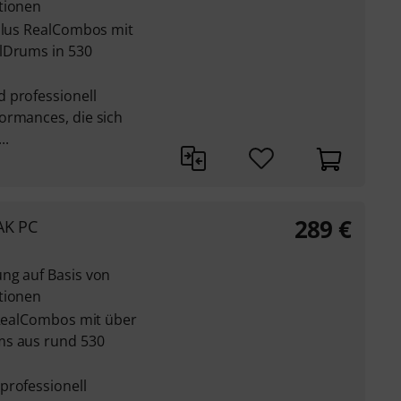
tionen
 plus RealCombos mit
lDrums in 530
 professionell
ormances, die sich
..
289
€
AK PC
ng auf Basis von
tionen
 RealCombos mit über
ms aus rund 530
professionell