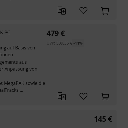
479
€
AK PC
UVP:
539,35
€
-11%
ng auf Basis von
tionen
ngements aus
er Anpassung von
des MegaPAK sowie die
lTracks ...
145
€