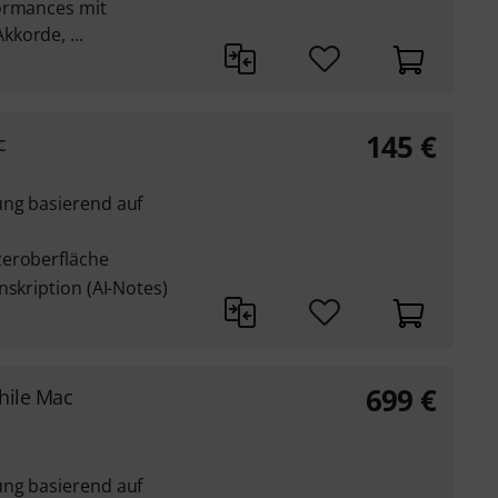
formances mit
korde, ...
145
€
c
ung basierend auf
zeroberfläche
nskription (AI-Notes)
699
€
hile Mac
ung basierend auf