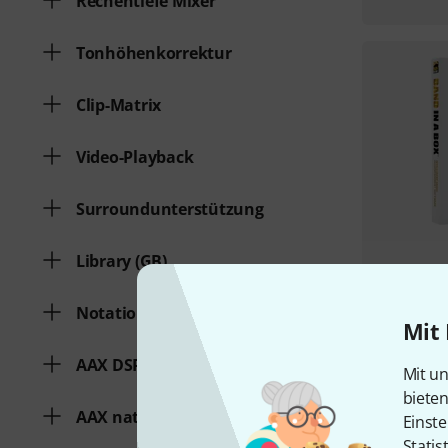
Rechentiefe Mixer
Tonhöhenkorrektur
Clip-Matrix
Video-Playback
Surroundunterstützung
Library (GB)
Notation
Mit 
AAX DSP
Mit un
biete
AAX native
Einste
Statis