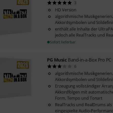
3
HD Version
algorithmische Musikgenerieru
Akkordsymbolen und Stildefini
enthält alle Inhalte der UltraP
jedoch alle RealTracks und Rea
Sofort lieferbar
PG Music
Band-in-a-Box Pro PC
6
algorithmische Musikgenerieru
Akkordsymbolen und Stildefini
Erzeugung vollständiger Arra
Akkordfolgen mit automatisch
Form, Tempo und Tonart
RealTracks und RealDrums als 
eingespielte Audio-Performan