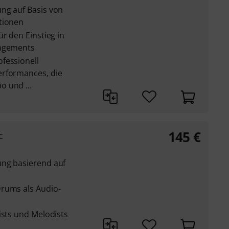
ng auf Basis von
tionen
ür den Einstieg in
angements
fessionell
erformances, die
 und ...
145
€
c
ung basierend auf
rums als Audio-
ists und Melodists