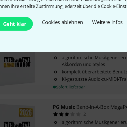
über 4900 RealTracks und Rea
nnen Ihre erteilte Zustimmung jederzeit über die Cookie-Einst
Performances
MIDI-Tracks, SuperTracks, Solo
Cookies ablehnen
Weitere Infos
Download-Lizenz
Geht klar
PG Music
Band-in-a-Box UltraP
1
algorithmische Musikgenerier
Akkorden und Styles
komplett überarbeitete Benut
KI-gestützte Audio-zu-MIDI-Tra
Sofort lieferbar
PG Music
Band-In-A-Box MegaP
2
algorithmische Musikgenerieru