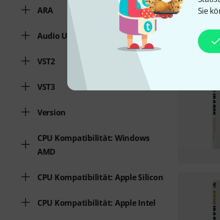
ARA
Sie kö
Audio Units
VST2
VST3
Version
CPU Kompatibilität: Windows
AMD
CPU Kompatibilität: Apple Silicon
CPU Kompatibilität: Apple Intel