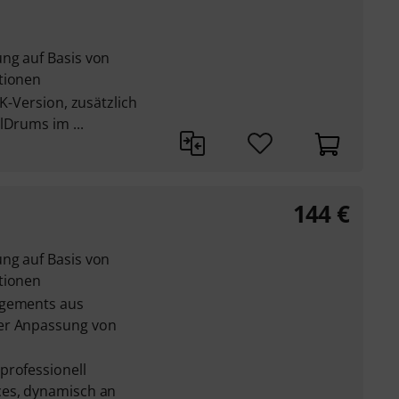
ng auf Basis von
tionen
AK-Version, zusätzlich
lDrums im ...
144
€
ng auf Basis von
tionen
ngements aus
er Anpassung von
professionell
ces, dynamisch an