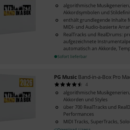
algorithmische Musikgenerieru
Akkordsymbolen und Stildefini
enthält grundlegende Inhalte f
MIDI- und Audio-basierte Arr
RealTracks und RealDrums: pro
aufgezeichnete Instrumentalp
automatisch an Akkorde, Tempo
Sofort lieferbar
PG Music
Band-in-a-Box Pro Ma
4
algorithmische Musikgenerier
Akkorden und Styles
über 700 RealTracks und RealD
Performances
MIDI Tracks, SuperTracks, Solo
Download-Lizenz