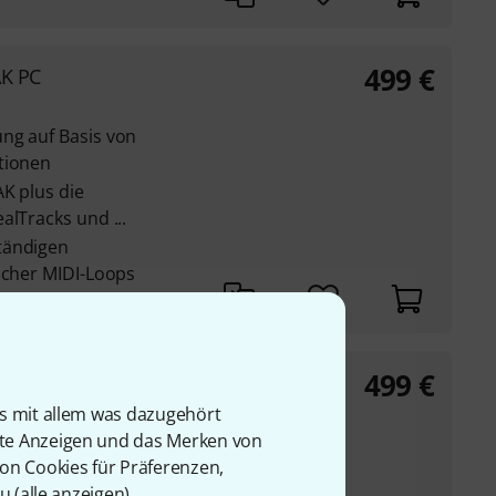
499
€
AK PC
ng auf Basis von
tionen
AK plus die
alTracks und ...
tändigen
scher MIDI-Loops
499
€
AK Mac
is mit allem was dazugehört
rte Anzeigen und das Merken von
ung basierend auf
von Cookies für Präferenzen,
u (
alle anzeigen
).