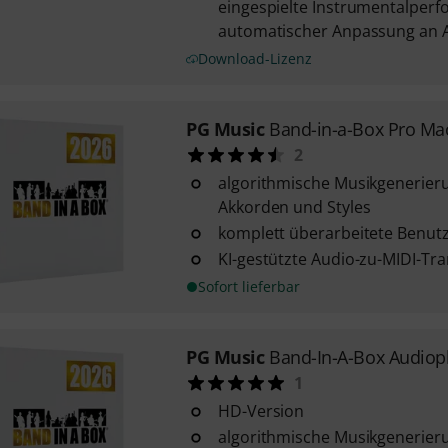
eingespielte Instrumentalper
automatischer Anpassung an Ak
Download-Lizenz
PG Music
Band-in-a-Box Pro Ma
2
algorithmische Musikgenerier
Akkorden und Styles
komplett überarbeitete Benut
KI-gestützte Audio-zu-MIDI-Tra
Sofort lieferbar
PG Music
Band-In-A-Box Audiop
1
HD-Version
algorithmische Musikgenerier