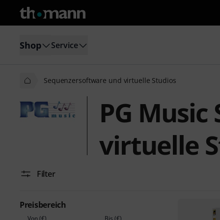
Shop
Service
Sequenzersoftware und virtuelle Studios
PG Music 
virtuelle 
Filter
Preisbereich
Von (€)
Bis (€)