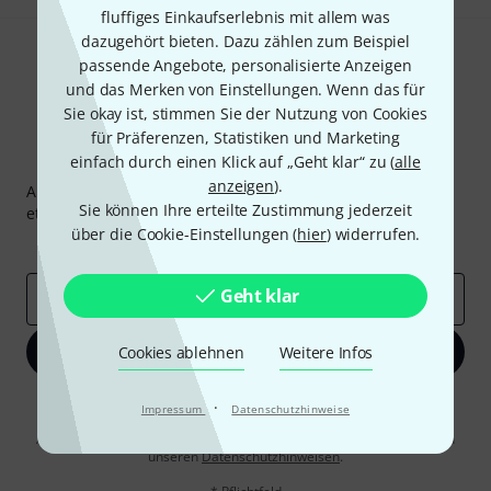
fluffiges Einkaufserlebnis mit allem was
dazugehört bieten. Dazu zählen zum Beispiel
passende Angebote, personalisierte Anzeigen
und das Merken von Einstellungen. Wenn das für
Sie okay ist, stimmen Sie der Nutzung von Cookies
für Präferenzen, Statistiken und Marketing
Thomann Newsletter
einfach durch einen Klick auf „Geht klar“ zu (
alle
anzeigen
).
Abonniere den Thomann Newsletter und gewinne mit
Sie können Ihre erteilte Zustimmung jederzeit
etwas Glück einen von
50 Gutscheinen
über jeweils
50€
!
über die Cookie-Einstellungen (
hier
) widerrufen.
Inspirierende Beiträge
Deals
Thomann Insights
Geht klar
E-Mail-Adresse
*
Jetzt anmelden
Cookies ablehnen
Weitere Infos
Mit Klick auf „Jetzt anmelden“ stimmen Sie dem Erhalt von E-Mail-
·
Impressum
Datenschutzhinweise
Werbung und einer Messung des E-Mail-Nutzungsverhaltens zu. Die
Abmeldung ist jederzeit möglich. Weitere Informationen finden Sie in
unseren
Datenschutzhinweisen
.