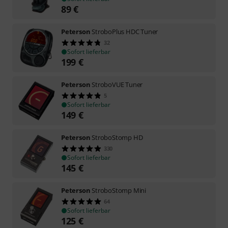
89
€
Peterson
StroboPlus HDC Tuner
32
Sofort lieferbar
199
€
Peterson
StroboVUE Tuner
5
Sofort lieferbar
149
€
Peterson
StroboStomp HD
330
Sofort lieferbar
145
€
Peterson
StroboStomp Mini
64
Sofort lieferbar
125
€