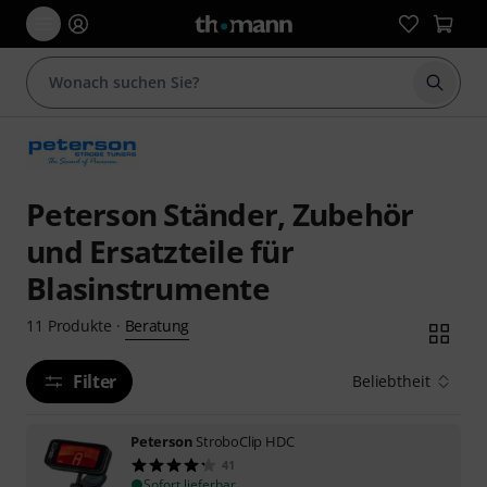
Suche 
Peterson Ständer, Zubehör
und Ersatzteile für
Blasinstrumente
Beratung
11
Produkte
·
Filter
Beliebtheit
Peterson
StroboClip HDC
41
Sofort lieferbar