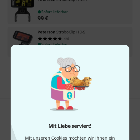
Sofort lieferbar
99
€
Peterson
StroboClip HD-S
446
Sofort lieferbar
69
€
Kostenloser Versand ab 29 €
Alle Preise inkl. MwSt.
Gefällt Ihnen, was Sie sehen?
Mit Liebe serviert!
Teilen
Hilfe & Feedback
Mit unseren Cookies möchten wir Ihnen ein