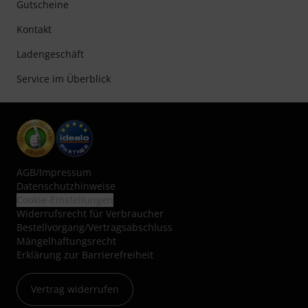
Gutscheine
Kontakt
Ladengeschäft
Service im Überblick
AGB
/
Impressum
Datenschutzhinweise
Cookie-Einstellungen
Widerrufsrecht für Verbraucher
Bestellvorgang/Vertragsabschluss
Mängelhaftungsrecht
Erklärung zur Barrierefreiheit
Vertrag widerrufen