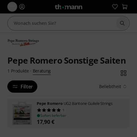
Suche 
Pepe Romero Sonstige Saiten
Beratung
1
Produkte
·
Filter
Beliebtheit
Pepe Romero
UG2 Baritone Guilele Strings
1
Sofort lieferbar
17,90
€