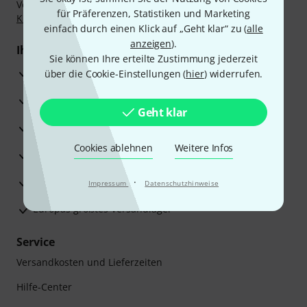
Vorkasse, PayPal, Amazon Pay,
Klarna Sofort bezahlen
,
für Präferenzen, Statistiken und Marketing
Klarna Ratenzahlung
oder Kreditkarte.
einfach durch einen Klick auf „Geht klar“ zu (
alle
anzeigen
).
Ihre Vorteile
Sie können Ihre erteilte Zustimmung jederzeit
3 Jahre Thomann Garantie
über die Cookie-Einstellungen (
hier
) widerrufen.
30 Tage Money-Back-Garantie
Geht klar
Reparaturservice
Cookies ablehnen
Weitere Infos
Beratung durch Fachexperten
Zufriedenheitsgarantie
·
Impressum
Datenschutzhinweise
Europas größtes Versandlager
Service
Versandkosten und Lieferzeiten
Hilfe-Center