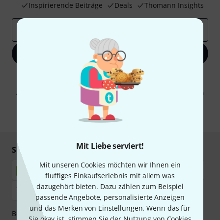
Inspirierende Beiträge
Deals
Thomann Insights
E-Mail-Adresse
*
Jetzt anmelden
Mit Klick auf „Jetzt anmelden“ stimmen Sie dem Erhalt von E-Mail-
Werbung und einer Messung des E-Mail-Nutzungsverhaltens zu. Die
Abmeldung ist jederzeit möglich. Weitere Informationen finden Sie in
unseren
Datenschutzhinweisen
.
* Pflichtfeld
Mit Liebe serviert!
Sicher einkaufen & bezahlen
Mit unseren Cookies möchten wir Ihnen ein
fluffiges Einkaufserlebnis mit allem was
dazugehört bieten. Dazu zählen zum Beispiel
passende Angebote, personalisierte Anzeigen
und das Merken von Einstellungen. Wenn das für
Bezahlen Sie vertraulich und sicher per Nachnahme,
Sie okay ist, stimmen Sie der Nutzung von Cookies