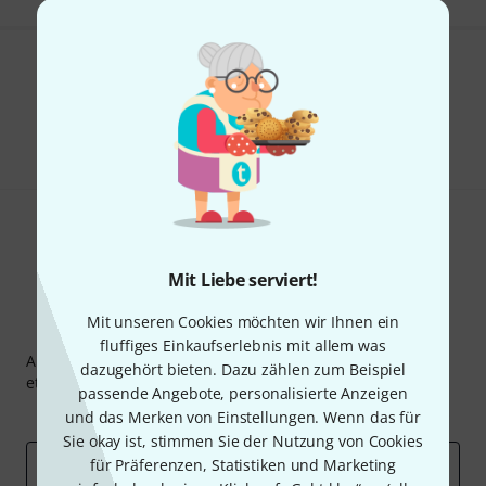
Gefällt Ihnen, was Sie sehen?
Teilen
Hilfe & Feedback
Mit Liebe serviert!
Mit unseren Cookies möchten wir Ihnen ein
Thomann Newsletter
fluffiges Einkaufserlebnis mit allem was
Abonniere den Thomann Newsletter und gewinne mit
dazugehört bieten. Dazu zählen zum Beispiel
etwas Glück einen von
50 Gutscheinen
über jeweils
50€
!
passende Angebote, personalisierte Anzeigen
Inspirierende Beiträge
Deals
Thomann Insights
und das Merken von Einstellungen. Wenn das für
Sie okay ist, stimmen Sie der Nutzung von Cookies
für Präferenzen, Statistiken und Marketing
E-Mail-Adresse
*