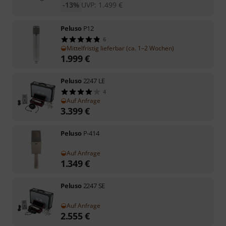
-13%
UVP:
1.499
€
Peluso
P12
6
Mittelfristig lieferbar (ca. 1–2 Wochen)
1.999
€
Peluso
2247 LE
4
Auf Anfrage
3.399
€
Peluso
P-414
Auf Anfrage
1.349
€
Peluso
2247 SE
Auf Anfrage
2.555
€