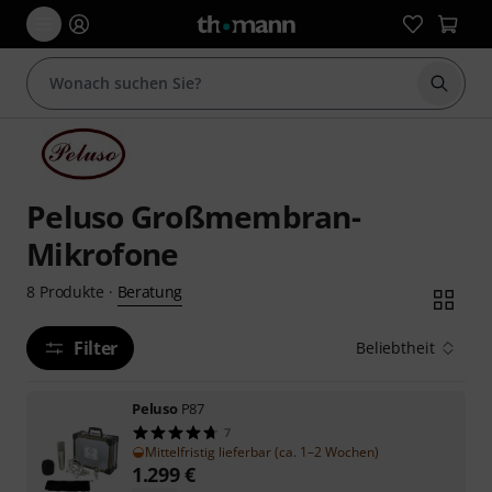
Suche 
Peluso Großmembran-
Mikrofone
Beratung
8
Produkte
·
Filter
Beliebtheit
Peluso
P87
7
Mittelfristig lieferbar (ca. 1–2 Wochen)
1.299
€