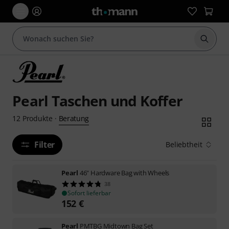
Suche 
Pearl Taschen und Koffer
Beratung
12
Produkte
·
Filter
Beliebtheit
Pearl
46" Hardware Bag with Wheels
38
Sofort lieferbar
152
€
Pearl
PMTBG Midtown Bag Set