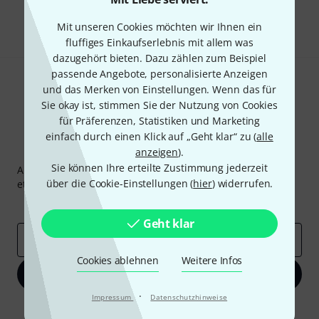
Teilen
Hilfe & Feedback
Mit unseren Cookies möchten wir Ihnen ein
fluffiges Einkaufserlebnis mit allem was
dazugehört bieten. Dazu zählen zum Beispiel
passende Angebote, personalisierte Anzeigen
und das Merken von Einstellungen. Wenn das für
Sie okay ist, stimmen Sie der Nutzung von Cookies
für Präferenzen, Statistiken und Marketing
einfach durch einen Klick auf „Geht klar“ zu (
alle
Thomann Newsletter
anzeigen
).
Sie können Ihre erteilte Zustimmung jederzeit
Abonniere den Thomann Newsletter und gewinne mit
über die Cookie-Einstellungen (
hier
) widerrufen.
etwas Glück einen von
50 Gutscheinen
über jeweils
50€
!
Inspirierende Beiträge
Deals
Thomann Insights
Geht klar
E-Mail-Adresse
*
Cookies ablehnen
Weitere Infos
Jetzt anmelden
·
Impressum
Datenschutzhinweise
Mit Klick auf „Jetzt anmelden“ stimmen Sie dem Erhalt von E-Mail-