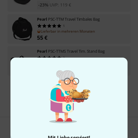
-23%
UVP:
119
€
Pearl
PSC-TTM Travel Timbales Bag
1
Lieferbar in mehreren Monaten
55
€
Pearl
PSC-TTMS Travel Tim. Stand Bag
2
Sofort lieferbar
38
€
Kostenloser Versand ab 29 €
Alle Preise inkl. MwSt.
Gefällt Ihnen, was Sie sehen?
Mit Liebe serviert!