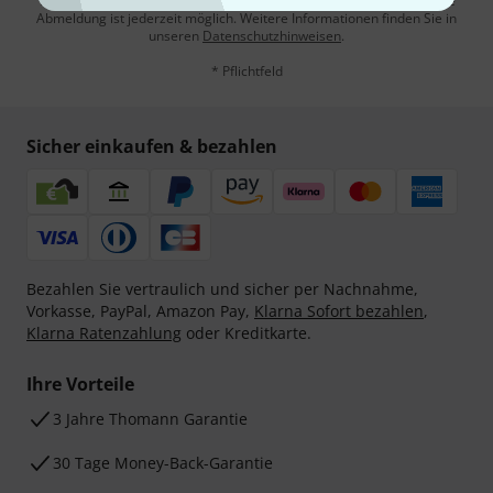
Werbung und einer Messung des E-Mail-Nutzungsverhaltens zu. Die
Abmeldung ist jederzeit möglich. Weitere Informationen finden Sie in
unseren
Datenschutzhinweisen
.
* Pflichtfeld
Sicher einkaufen & bezahlen
Bezahlen Sie vertraulich und sicher per Nachnahme,
Vorkasse, PayPal, Amazon Pay,
Klarna Sofort bezahlen
,
Klarna Ratenzahlung
oder Kreditkarte.
Ihre Vorteile
3 Jahre Thomann Garantie
30 Tage Money-Back-Garantie