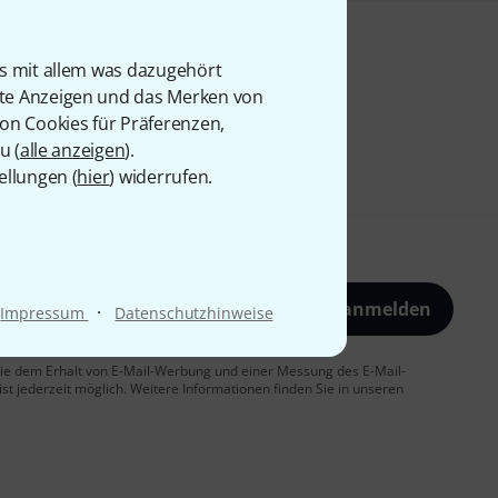
is mit allem was dazugehört
rte Anzeigen und das Merken von
von Cookies für Präferenzen,
u (
alle anzeigen
).
ellungen (
hier
) widerrufen.
Jetzt anmelden
·
Impressum
Datenschutzhinweise
 Sie dem Erhalt von E-Mail-Werbung und einer Messung des E-Mail-
t jederzeit möglich. Weitere Informationen finden Sie in unseren