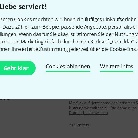
Liebe serviert!
Gefällt Ihnen, was Sie sehen?
seren Cookies möchten wir Ihnen ein fluffiges Einkaufserlebn
n. Dazu zählen zum Beispiel passende Angebote, personalisie
llungen. Wenn das für Sie okay ist, stimmen Sie der Nutzung 
Teilen
Hilfe & Feedback
tiken und Marketing einfach durch einen Klick auf „Geht klar“ z
nnen Ihre erteilte Zustimmung jederzeit über die Cookie-Einst
Cookies ablehnen
Weitere Infos
Geht klar
E-Mail-Adresse
*
 gewinne mit etwas Glück
50€
!
Mit Klick auf „Jetzt anmelden“ stimmen
Nutzungsverhaltens zu. Die Abmeldung is
Datenschutzhinweisen
.
* Pflichtfeld