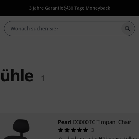
3 Jahre Garantie
30 Tage Moneyback
Such
tühle
1
Pearl
D3000TC Timpani Chair
3
hydraulische Höhenverstellun