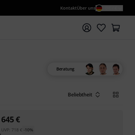
Kontakt
Über uns
DE / €
e mit Suchwort {searchTerm} starten
Beratung
Beliebtheit
645
€
UVP:
718
€
-10%
g