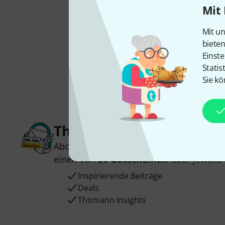
Mit 
Mit un
biete
Einste
Statis
Sie kö
Thomann Newsletter
Abonniere den Thomann Newsletter und
einen von
50 Gutscheinen
über jeweils
Inspirierende Beiträge
Deals
Thomann Insights