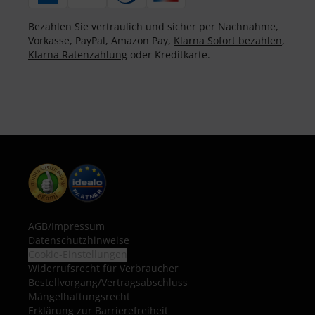
Bezahlen Sie vertraulich und sicher per Nachnahme,
Vorkasse, PayPal, Amazon Pay,
Klarna Sofort bezahlen
,
Klarna Ratenzahlung
oder Kreditkarte.
AGB
/
Impressum
Datenschutzhinweise
Cookie-Einstellungen
Widerrufsrecht für Verbraucher
Bestellvorgang/Vertragsabschluss
Mängelhaftungsrecht
Erklärung zur Barrierefreiheit