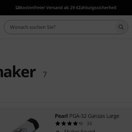
kostenfreier Versand ab 29 €
Zahlungssicherheit
Such
haker
7
Pearl
PGA-32 Ganzas Large
34
Shaker-Sound