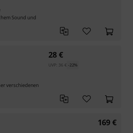
e
ichem Sound und
28
€
UVP:
36
€
-22%
ner verschiedenen
169
€