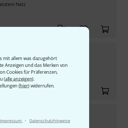
setztem Netz
139
€
is mit allem was dazugehört
UVP:
171
€
-19%
rte Anzeigen und das Merken von
esetztem Netz
von Cookies für Präferenzen,
u (
alle anzeigen
).
ellungen (
hier
) widerrufen.
€
·
Impressum
Datenschutzhinweise
41
€
-17%