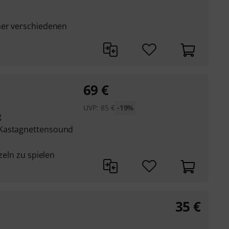
ner verschiedenen
69
€
UVP:
85
€
-19%
g
 Kastagnettensound
zeln zu spielen
35
€