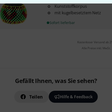
Kunststoffkorpus
mit kugelbesetztem Netz
Sofort lieferbar
Kostenloser Versand ab 2
Alle Preise inkl. MwSt.
Gefällt Ihnen, was Sie sehen?
Teilen
Hilfe & Feedback