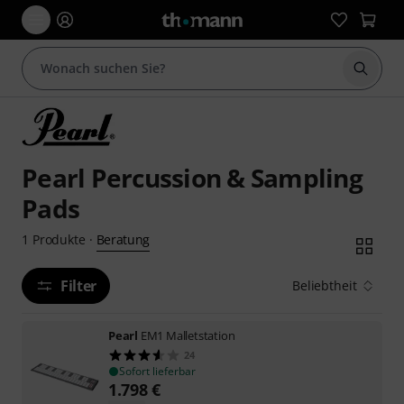
Suche 
Pearl Percussion & Sampling
Pads
Beratung
1
Produkte
·
Filter
Beliebtheit
Pearl
EM1 Malletstation
24
Sofort lieferbar
1.798
€