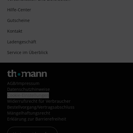
Hilfe-Center
Gutscheine
Kontakt
Ladengeschäft
Service im Überblick
AGB
/
Impressum
Datenschutzhinweise
Cookie-Einstellungen
Widerrufsrecht für Verbraucher
Bestellvorgang/Vertragsabschluss
Mängelhaftungsrecht
Erklärung zur Barrierefreiheit