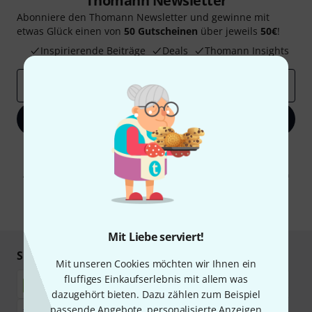
Thomann Newsletter
Abonniere den Thomann Newsletter und gewinne mit
etwas Glück einen von
50 Gutscheinen
über jeweils
50€
!
Inspirierende Beiträge
Deals
Thomann Insights
E-Mail-Adresse
*
Jetzt anmelden
Mit Klick auf „Jetzt anmelden“ stimmen Sie dem Erhalt von E-Mail-
Werbung und einer Messung des E-Mail-Nutzungsverhaltens zu. Die
Abmeldung ist jederzeit möglich. Weitere Informationen finden Sie in
unseren
Datenschutzhinweisen
.
* Pflichtfeld
Mit Liebe serviert!
Sicher einkaufen & bezahlen
Mit unseren Cookies möchten wir Ihnen ein
fluffiges Einkaufserlebnis mit allem was
dazugehört bieten. Dazu zählen zum Beispiel
passende Angebote, personalisierte Anzeigen