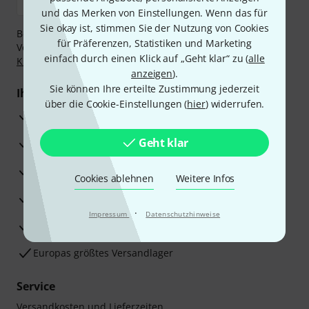
und das Merken von Einstellungen. Wenn das für
Sie okay ist, stimmen Sie der Nutzung von Cookies
Bezahlen Sie vertraulich und sicher per Nachnahme,
für Präferenzen, Statistiken und Marketing
Vorkasse, PayPal, Amazon Pay,
Klarna Sofort bezahlen
,
einfach durch einen Klick auf „Geht klar“ zu (
alle
Klarna Ratenzahlung
oder Kreditkarte.
anzeigen
).
Sie können Ihre erteilte Zustimmung jederzeit
Ihre Vorteile
über die Cookie-Einstellungen (
hier
) widerrufen.
3 Jahre Thomann Garantie
Geht klar
30 Tage Money-Back-Garantie
Reparaturservice
Cookies ablehnen
Weitere Infos
Beratung durch Fachexperten
·
Impressum
Datenschutzhinweise
Zufriedenheitsgarantie
Europas größtes Versandlager
Service
Versandkosten und Lieferzeiten