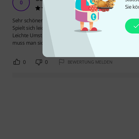
0
Sie kö
00000000000 13.04.2026
Sehr schöner und warmer Klang.
Spielt sich leicht.
Leichte Umstellung von einer „normalen“ Querflöte zu de
muss man sich etwas umstellen. Bekommt man aber in ku
0
0
BEWERTUNG MELDEN