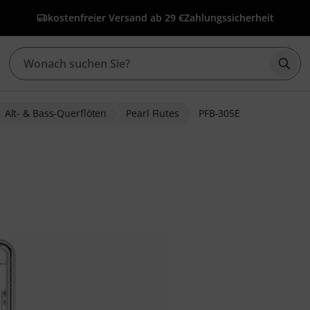
kostenfreier Versand ab 29 €
Zahlungssicherheit
Such
Alt- & Bass-Querflöten
Pearl Flutes
PFB-305E
wertungen