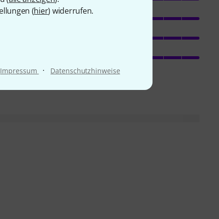
ellungen (
hier
) widerrufen.
Sound
Verarbeitung
n
Features
·
Impressum
Datenschutzhinweise