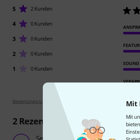
5
2 Kunden
4
0 Kunden
ANSPR
3
0 Kunden
FEATUR
2
0 Kunden
SOUND
1
0 Kunden
VERARB
Bewertungsrichtlinien
Mit 
Mit un
2
Rezensionen
biete
Einste
Sehr gut 👍
Statis