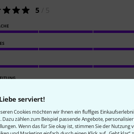
5
/ 5
ACHE
ES
EITUNG
Liebe serviert!
seren Cookies möchten wir Ihnen ein fluffiges Einkaufserlebn
n. Dazu zählen zum Beispiel passende Angebote, personalisie
llungen. Wenn das für Sie okay ist, stimmen Sie der Nutzung 
tiken und Marketing einfach durch einen Klick auf „Geht klar“ z