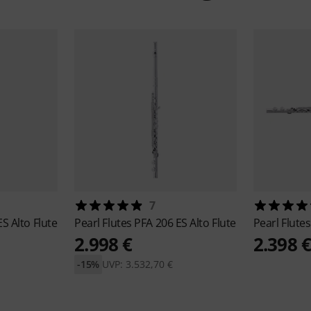
7
S Alto Flute
Pearl Flutes
PFA 206 ES Alto Flute
Pearl Flute
2.998 €
2.398 
-15%
UVP: 3.532,70 €