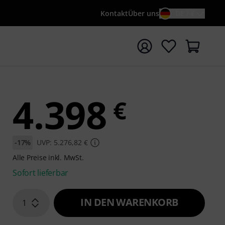
Kontakt
Über uns
DE / €
e mit Suchwort {searchTerm} starten
4.398
€
-17%
UVP: 5.276,82 €
Alle Preise inkl. MwSt.
Sofort lieferbar
IN DEN WARENKORB
1