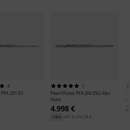
8
1
s
PFA 201 ES
Pearl Flutes
PFA 206 ESU Alto
G
Flute
Sa
€
4.998 €
2
-18%
UVP: 6.076,38 €