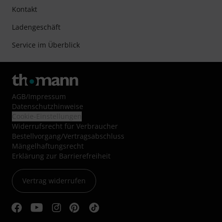
Kontakt
Ladengeschäft
Service im Überblick
AGB
/
Impressum
Datenschutzhinweise
Cookie-Einstellungen
Widerrufsrecht für Verbraucher
Bestellvorgang/Vertragsabschluss
Mängelhaftungsrecht
Erklärung zur Barrierefreiheit
Vertrag widerrufen