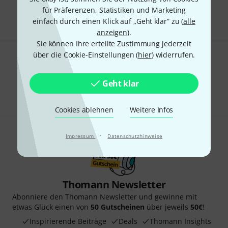
Alle Preise inkl. MwSt.
für Präferenzen, Statistiken und Marketing
einfach durch einen Klick auf „Geht klar“ zu (
alle
anzeigen
).
Sie können Ihre erteilte Zustimmung jederzeit
über die Cookie-Einstellungen (
hier
) widerrufen.
Gefällt Ihnen, was Sie sehen?
Geht klar
Teilen
Hilfe & Feedback
Cookies ablehnen
Weitere Infos
·
Impressum
Datenschutzhinweise
Thomann Newsletter
Abonniere den Thomann Newsletter und gewinne mit
etwas Glück einen von
50 Gutscheinen
über jeweils
50€
!
Inspirierende Beiträge
Deals
Thomann Insights