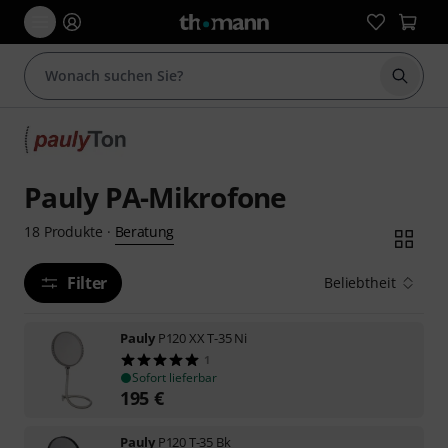
Suche 
Pauly PA-Mikrofone
Beratung
18
Produkte
·
Filter
Beliebtheit
Pauly
P120 XX T-35 Ni
1
Sofort lieferbar
195
€
Pauly
P120 T-35 Bk