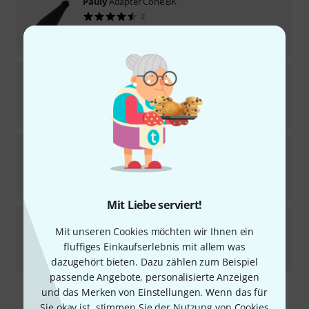
Pauly
Adapter Cone BK
2
Sofort lieferbar
19,90
€
Pauly
P120 Gooseneck BK
2
Sofort lieferbar
49
€
Pauly
P45 Ni
1
Sofort lieferbar
28
€
Mit Liebe serviert!
Pauly
P120 T-35 + C 5/8" Bk
Mit unseren Cookies möchten wir Ihnen ein
1
Sofort lieferbar
fluffiges Einkaufserlebnis mit allem was
159
€
dazugehört bieten. Dazu zählen zum Beispiel
passende Angebote, personalisierte Anzeigen
und das Merken von Einstellungen. Wenn das für
Kostenloser Versand ab 29 €
Sie okay ist, stimmen Sie der Nutzung von Cookies