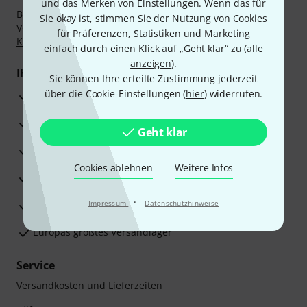
und das Merken von Einstellungen. Wenn das für
Bezahlen Sie vertraulich und sicher per Nachnahme,
Sie okay ist, stimmen Sie der Nutzung von Cookies
Vorkasse, PayPal, Amazon Pay,
Klarna Sofort bezahlen
,
für Präferenzen, Statistiken und Marketing
Klarna Ratenzahlung
oder Kreditkarte.
einfach durch einen Klick auf „Geht klar“ zu (
alle
anzeigen
).
Ihre Vorteile
Sie können Ihre erteilte Zustimmung jederzeit
über die Cookie-Einstellungen (
hier
) widerrufen.
3 Jahre Thomann Garantie
30 Tage Money-Back-Garantie
Geht klar
Reparaturservice
Cookies ablehnen
Weitere Infos
Beratung durch Fachexperten
·
Zufriedenheitsgarantie
Impressum
Datenschutzhinweise
Europas größtes Versandlager
Service
Versandkosten und Lieferzeiten