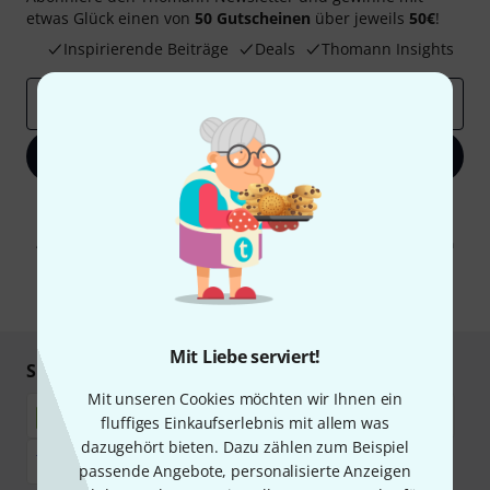
etwas Glück einen von
50 Gutscheinen
über jeweils
50€
!
Inspirierende Beiträge
Deals
Thomann Insights
E-Mail-Adresse
*
Jetzt anmelden
Mit Klick auf „Jetzt anmelden“ stimmen Sie dem Erhalt von E-Mail-
Werbung und einer Messung des E-Mail-Nutzungsverhaltens zu. Die
Abmeldung ist jederzeit möglich. Weitere Informationen finden Sie in
unseren
Datenschutzhinweisen
.
* Pflichtfeld
Mit Liebe serviert!
Sicher einkaufen & bezahlen
Mit unseren Cookies möchten wir Ihnen ein
fluffiges Einkaufserlebnis mit allem was
dazugehört bieten. Dazu zählen zum Beispiel
passende Angebote, personalisierte Anzeigen