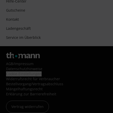
Hilfe-Center
Gutscheine
Kontakt
Ladengeschäft
Service im Überblick
AGB
/
Impressum
Datenschutzhinweise
Cookie-Einstellungen
Widerrufsrecht für Verbraucher
Bestellvorgang/Vertragsabschluss
Mängelhaftungsrecht
Erklärung zur Barrierefreiheit
Vertrag widerrufen