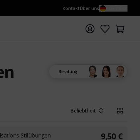
Kontakt
Über uns
DE / €
e mit Suchwort {searchTerm} starten
en
Beratung
Beliebtheit
9,50
€
isations-Stilübungen