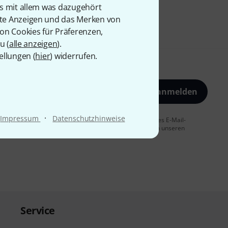
is mit allem was dazugehört
rte Anzeigen und das Merken von
von Cookies für Präferenzen,
u (
alle anzeigen
).
ellungen (
hier
) widerrufen.
Jetzt anmelden
·
Impressum
Datenschutzhinweise
 Sie dem Erhalt von E-Mail-Werbung und einer Messung des E-Mail-
t jederzeit möglich. Weitere Informationen finden Sie in unseren
Service