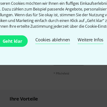
seren Cookies möchten wir Ihnen ein fluffiges Einkaufserlebn
Teilen
Hilfe & Feedback
n. Dazu zählen zum Beispiel passende Angebote, personalisie
llungen. Wenn das für Sie okay ist, stimmen Sie der Nutzung 
tiken und Marketing einfach durch einen Klick auf „Geht klar“ z
nnen Ihre erteilte Zustimmung jederzeit über die Cookie-Einst
Cookies ablehnen
Weitere Infos
Geht klar
E-Mail-Adresse
*
 gewinne mit etwas Glück
50€
!
Mit Klick auf „Jetzt anmelden“ stimmen
Nutzungsverhaltens zu. Die Abmeldung is
Datenschutzhinweisen
.
* Pflichtfeld
Ihre Vorteile