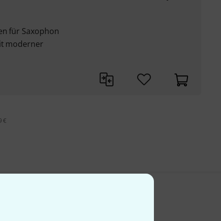
gen für Saxophon
mit moderner
9 €