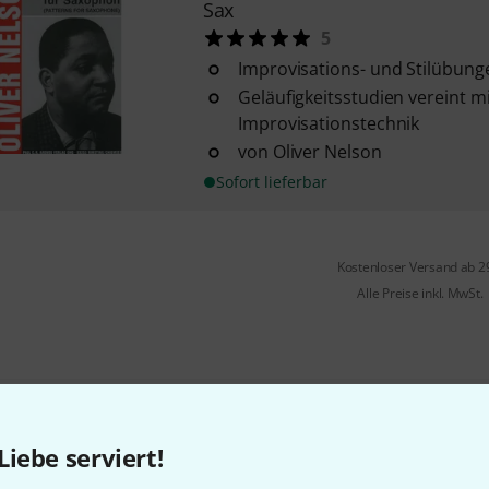
Sax
5
Improvisations- und Stilübun
Geläufigkeitsstudien vereint 
Improvisationstechnik
von Oliver Nelson
Sofort lieferbar
Kostenloser Versand ab 2
Alle Preise inkl. MwSt.
Gefällt Ihnen, was Sie sehen?
Liebe serviert!