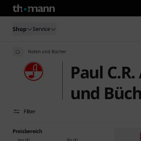
Shop
Service
Noten und Bücher
Paul C.R.
und Büch
Filter
Preisbereich
Von (€)
Bis (€)