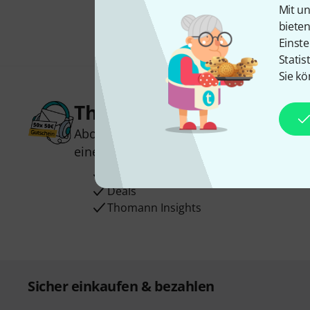
Mit un
biete
Einste
Statis
Sie kö
Thomann Newsletter
Abonniere den Thomann Newsletter und
einen von
50 Gutscheinen
über jeweils
Inspirierende Beiträge
Deals
Thomann Insights
Sicher einkaufen & bezahlen