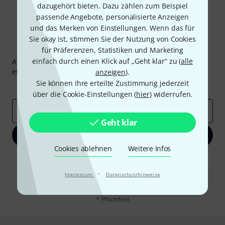
dazugehört bieten. Dazu zählen zum Beispiel
passende Angebote, personalisierte Anzeigen
und das Merken von Einstellungen. Wenn das für
Sie okay ist, stimmen Sie der Nutzung von Cookies
Thomann Newsletter
für Präferenzen, Statistiken und Marketing
einfach durch einen Klick auf „Geht klar“ zu (
alle
Abonniere den Thomann Newsletter und gewinne mit
etwas Glück einen von
50 Gutscheinen
über jeweils
50€
!
anzeigen
).
Sie können Ihre erteilte Zustimmung jederzeit
Inspirierende Beiträge
Deals
Thomann Insights
über die Cookie-Einstellungen (
hier
) widerrufen.
E-Mail-Adresse
*
Geht klar
Jetzt anmelden
Cookies ablehnen
Weitere Infos
Mit Klick auf „Jetzt anmelden“ stimmen Sie dem Erhalt von E-Mail-
Werbung und einer Messung des E-Mail-Nutzungsverhaltens zu. Die
·
Abmeldung ist jederzeit möglich. Weitere Informationen finden Sie in
Impressum
Datenschutzhinweise
unseren
Datenschutzhinweisen
.
* Pflichtfeld