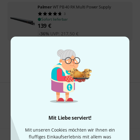
Palmer
WT PB 40 RK Multi Power Supply
3
Sofort lieferbar
139
€
-36%
UVP:
217,50
€
Kostenloser Versand ab 29 €
Alle Preise inkl. MwSt.
Gefällt Ihnen, was Sie sehen?
Teilen
Hilfe & Feedback
Mit Liebe serviert!
Mit unseren Cookies möchten wir Ihnen ein
fluffiges Einkaufserlebnis mit allem was