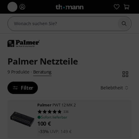
Suche 
Palmer Netzteile
Beratung
9
Produkte
·
Filter
Beliebtheit
Palmer
PWT 12 MK 2
336
Sofort lieferbar
100
€
-33%
UVP:
149
€