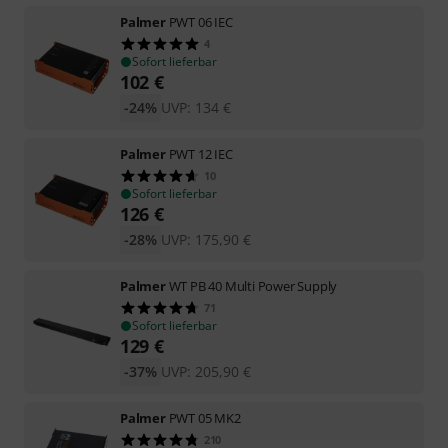
Palmer
PWT 06 IEC
4
Sofort lieferbar
102
€
-24%
UVP:
134
€
Palmer
PWT 12 IEC
10
Sofort lieferbar
126
€
-28%
UVP:
175,90
€
Palmer
WT PB 40 Multi Power Supply
71
Sofort lieferbar
129
€
-37%
UVP:
205,90
€
Palmer
PWT 05 MK2
210