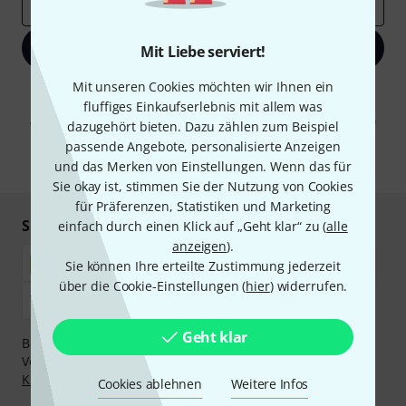
E-Mail-Adresse
*
Jetzt anmelden
Mit Liebe serviert!
Mit unseren Cookies möchten wir Ihnen ein
Mit Klick auf „Jetzt anmelden“ stimmen Sie dem Erhalt von E-Mail-
Werbung und einer Messung des E-Mail-Nutzungsverhaltens zu. Die
fluffiges Einkaufserlebnis mit allem was
Abmeldung ist jederzeit möglich. Weitere Informationen finden Sie in
dazugehört bieten. Dazu zählen zum Beispiel
unseren
Datenschutzhinweisen
.
passende Angebote, personalisierte Anzeigen
* Pflichtfeld
und das Merken von Einstellungen. Wenn das für
Sie okay ist, stimmen Sie der Nutzung von Cookies
für Präferenzen, Statistiken und Marketing
Sicher einkaufen & bezahlen
einfach durch einen Klick auf „Geht klar“ zu (
alle
anzeigen
).
Sie können Ihre erteilte Zustimmung jederzeit
über die Cookie-Einstellungen (
hier
) widerrufen.
Geht klar
Bezahlen Sie vertraulich und sicher per Nachnahme,
Vorkasse, PayPal, Amazon Pay,
Klarna Sofort bezahlen
,
Klarna Ratenzahlung
oder Kreditkarte.
Cookies ablehnen
Weitere Infos