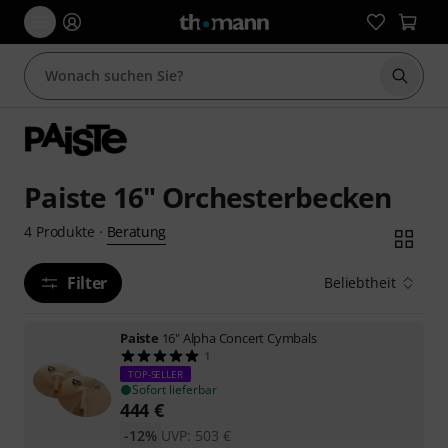
Suche 
Paiste 16" Orchesterbecken
Beratung
4
Produkte
·
Filter
Beliebtheit
Paiste
16" Alpha Concert Cymbals
1
TOP-SELLER
Sofort lieferbar
444
€
-12%
UVP:
503
€