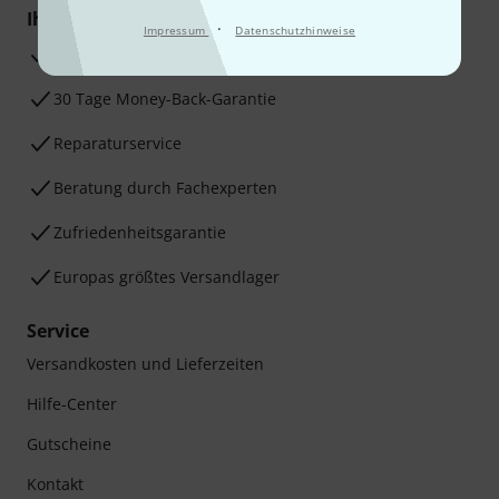
Ihre Vorteile
·
Impressum
Datenschutzhinweise
3 Jahre Thomann Garantie
30 Tage Money-Back-Garantie
Reparaturservice
Beratung durch Fachexperten
Zufriedenheitsgarantie
Europas größtes Versandlager
Service
Versandkosten und Lieferzeiten
Hilfe-Center
Gutscheine
Kontakt