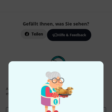
Gefällt Ihnen, was Sie sehen?
Teilen
Hilfe & Feedback
Thomann Newsletter
Abonniere den Thomann Newsletter und gewinne mit
etwas Glück einen von
50 Gutscheinen
über jeweils
50€
!
Inspirierende Beiträge
Deals
Thomann Insights