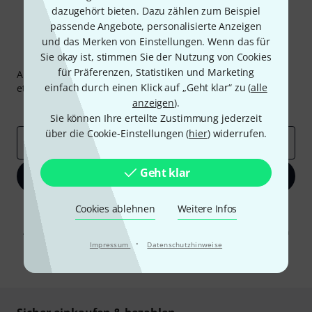
dazugehört bieten. Dazu zählen zum Beispiel
passende Angebote, personalisierte Anzeigen
und das Merken von Einstellungen. Wenn das für
Thomann Newsletter
Sie okay ist, stimmen Sie der Nutzung von Cookies
für Präferenzen, Statistiken und Marketing
Abonniere den Thomann Newsletter und gewinne mit
einfach durch einen Klick auf „Geht klar“ zu (
alle
etwas Glück einen von
50 Gutscheinen
über jeweils
50€
!
anzeigen
).
Inspirierende Beiträge
Deals
Thomann Insights
Sie können Ihre erteilte Zustimmung jederzeit
über die Cookie-Einstellungen (
hier
) widerrufen.
E-Mail-Adresse
*
Geht klar
Jetzt anmelden
Cookies ablehnen
Weitere Infos
Mit Klick auf „Jetzt anmelden“ stimmen Sie dem Erhalt von E-Mail-
Werbung und einer Messung des E-Mail-Nutzungsverhaltens zu. Die
Abmeldung ist jederzeit möglich. Weitere Informationen finden Sie in
unseren
Datenschutzhinweisen
·
.
Impressum
Datenschutzhinweise
* Pflichtfeld