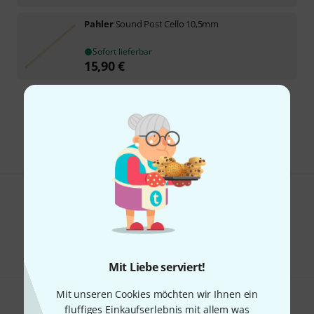
Pahler
Sound Post Cello 10,5mm
Sofort lieferbar
15,90
€
Kostenloser Versand ab 29 €
Alle Preise inkl. MwSt.
Gefällt Ihnen, was Sie sehen?
Teilen
Hilfe & Feedback
Mit Liebe serviert!
Mit unseren Cookies möchten wir Ihnen ein
fluffiges Einkaufserlebnis mit allem was