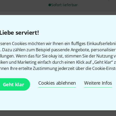
Sofort lieferbar
Kostenloser Versand ab 2
Liebe serviert!
Alle Preise inkl. MwSt.
seren Cookies möchten wir Ihnen ein fluffiges Einkaufserlebn
n. Dazu zählen zum Beispiel passende Angebote, personalisie
llungen. Wenn das für Sie okay ist, stimmen Sie der Nutzung 
tiken und Marketing einfach durch einen Klick auf „Geht klar“ z
Gefällt Ihnen, was Sie sehen?
nnen Ihre erteilte Zustimmung jederzeit über die Cookie-Einst
Teilen
Hilfe & Feedback
Cookies ablehnen
Weitere Infos
Geht klar