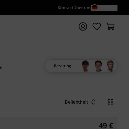
Kontakt
Über uns
DE / €
e mit Suchwort {searchTerm} starten
-
Beratung
Beliebtheit
49
€