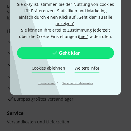
Sie okay ist, stimmen Sie der Nutzung von Cookies
Bezahlen Sie vertraulich und sicher per Nachnahme,
für Präferenzen, Statistiken und Marketing
Vorkasse, PayPal, Amazon Pay,
Klarna Sofort bezahlen
,
einfach durch einen Klick auf „Geht klar“ zu (
alle
Klarna Ratenzahlung
oder Kreditkarte.
anzeigen
).
Sie können Ihre erteilte Zustimmung jederzeit
Ihre Vorteile
über die Cookie-Einstellungen (
hier
) widerrufen.
3 Jahre Thomann Garantie
30 Tage Money-Back-Garantie
Geht klar
Reparaturservice
Cookies ablehnen
Weitere Infos
Beratung durch Fachexperten
·
Impressum
Datenschutzhinweise
Zufriedenheitsgarantie
Europas größtes Versandlager
Service
Versandkosten und Lieferzeiten