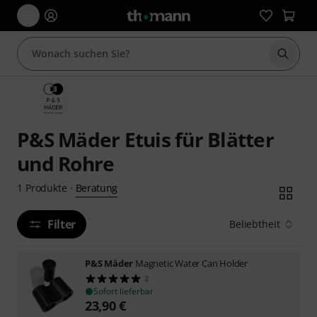
Suche 
P&S Mäder Etuis für Blätter
und Rohre
Beratung
1
Produkte
·
Filter
Beliebtheit
P&S Mäder
Magnetic Water Can Holder
2
Sofort lieferbar
23,90
€