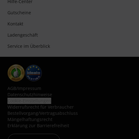
Hilfe-Center
Gutscheine
Kontakt
Ladengeschäft
Service im Überblick
AGB
/
Impressum
Datenschutzhinweise
Cookie-Einstellungen
Widerrufsrecht für Verbraucher
Bestellvorgang/Vertragsabschluss
Mängelhaftungsrecht
Erklärung zur Barrierefreiheit