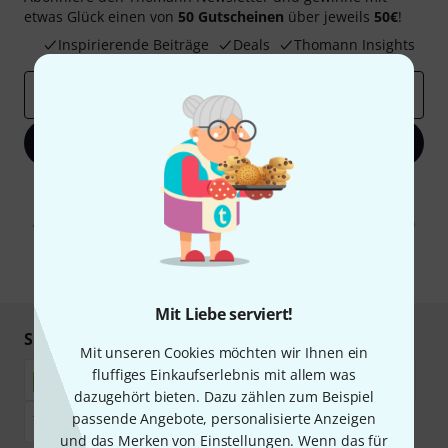
etwas Glück einen von
50 Gutscheinen
über jeweils
50€
!
Inspirierende Beiträge
Deals
Thomann Insights
E-Mail-Adresse
*
Jetzt anmelden
Mit Klick auf „Jetzt anmelden“ stimmen Sie dem Erhalt von E-Mail-
Werbung und einer Messung des E-Mail-Nutzungsverhaltens zu. Die
Abmeldung ist jederzeit möglich. Weitere Informationen finden Sie in
unseren
Datenschutzhinweisen
.
* Pflichtfeld
Mit Liebe serviert!
Sicher einkaufen & bezahlen
Mit unseren Cookies möchten wir Ihnen ein
fluffiges Einkaufserlebnis mit allem was
dazugehört bieten. Dazu zählen zum Beispiel
passende Angebote, personalisierte Anzeigen
und das Merken von Einstellungen. Wenn das für