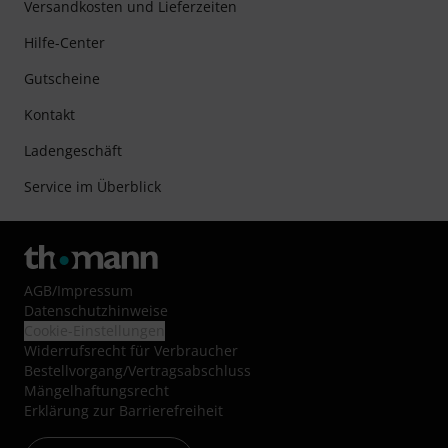
Versandkosten und Lieferzeiten
Hilfe-Center
Gutscheine
Kontakt
Ladengeschäft
Service im Überblick
AGB
/
Impressum
Datenschutzhinweise
Cookie-Einstellungen
Widerrufsrecht für Verbraucher
Bestellvorgang/Vertragsabschluss
Mängelhaftungsrecht
Erklärung zur Barrierefreiheit