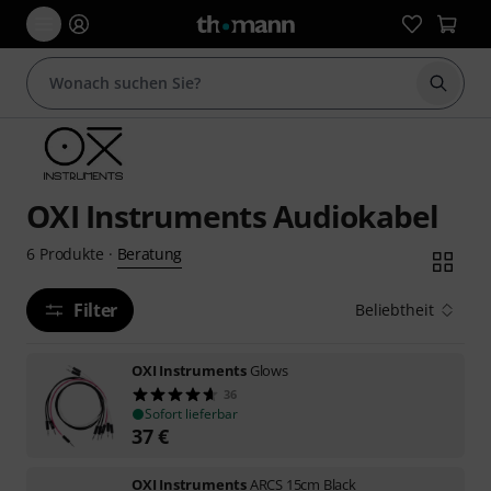
Suche 
OXI Instruments Audiokabel
Beratung
6
Produkte
·
Filter
Beliebtheit
OXI Instruments
Glows
36
Sofort lieferbar
37
€
OXI Instruments
ARCS 15cm Black