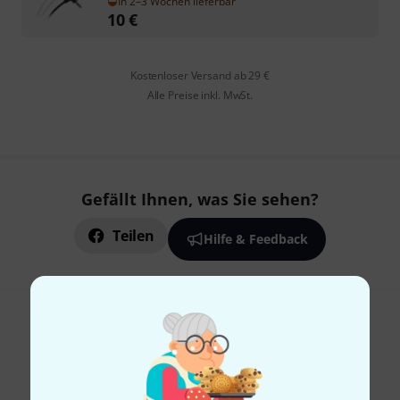
In 2–3 Wochen lieferbar
10
€
Kostenloser Versand ab 29 €
Alle Preise inkl. MwSt.
Gefällt Ihnen, was Sie sehen?
Teilen
Hilfe & Feedback