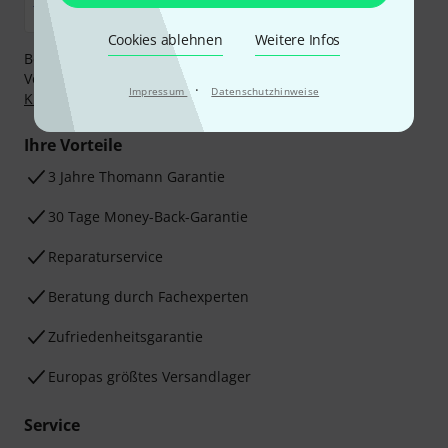
Cookies ablehnen
Weitere Infos
Bezahlen Sie vertraulich und sicher per Nachnahme,
Vorkasse, PayPal, Amazon Pay,
Klarna Sofort bezahlen
,
·
Impressum
Datenschutzhinweise
Klarna Ratenzahlung
oder Kreditkarte.
Ihre Vorteile
3 Jahre Thomann Garantie
30 Tage Money-Back-Garantie
Reparaturservice
Beratung durch Fachexperten
Zufriedenheitsgarantie
Europas größtes Versandlager
Service