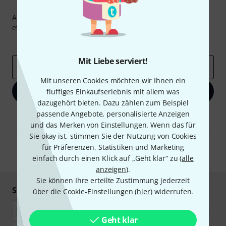
Thomann Newsletter
Abonniere den Thomann Newsletter und gewinne mit
etwas Glück einen von
50 Gutscheinen
über jeweils
50€
!
Inspirierende Beiträge
Deals
Thomann Insights
Mit Liebe serviert!
E-Mail-Adresse
*
Mit unseren Cookies möchten wir Ihnen ein
Jetzt anmelden
fluffiges Einkaufserlebnis mit allem was
dazugehört bieten. Dazu zählen zum Beispiel
passende Angebote, personalisierte Anzeigen
Mit Klick auf „Jetzt anmelden“ stimmen Sie dem Erhalt von E-Mail-
Werbung und einer Messung des E-Mail-Nutzungsverhaltens zu. Die
und das Merken von Einstellungen. Wenn das für
Abmeldung ist jederzeit möglich. Weitere Informationen finden Sie in
Sie okay ist, stimmen Sie der Nutzung von Cookies
unseren
Datenschutzhinweisen
.
für Präferenzen, Statistiken und Marketing
* Pflichtfeld
einfach durch einen Klick auf „Geht klar“ zu (
alle
anzeigen
).
Sie können Ihre erteilte Zustimmung jederzeit
Sicher einkaufen & bezahlen
über die Cookie-Einstellungen (
hier
) widerrufen.
Geht klar