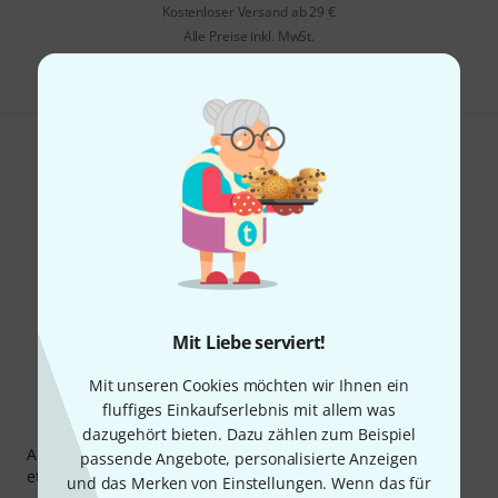
Kostenloser Versand ab 29 €
Alle Preise inkl. MwSt.
Gefällt Ihnen, was Sie sehen?
Teilen
Hilfe & Feedback
Mit Liebe serviert!
Mit unseren Cookies möchten wir Ihnen ein
fluffiges Einkaufserlebnis mit allem was
Thomann Newsletter
dazugehört bieten. Dazu zählen zum Beispiel
Abonniere den Thomann Newsletter und gewinne mit
passende Angebote, personalisierte Anzeigen
etwas Glück einen von
50 Gutscheinen
über jeweils
50€
!
und das Merken von Einstellungen. Wenn das für