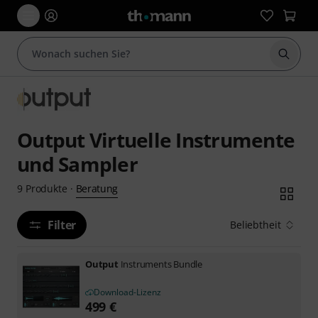
Suche 
Output Virtuelle Instrumente
und Sampler
Beratung
9
Produkte
·
Filter
Beliebtheit
Output
Instruments Bundle
Download-Lizenz
499
€