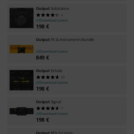
Output
Substance
3
Download-Lizenz
198
€
Output
FX & Instruments Bundle
Download-Lizenz
849
€
Output
Exhale
23
Download-Lizenz
198
€
Output
Signal
7
Download-Lizenz
198
€
Output
REV X-Loops