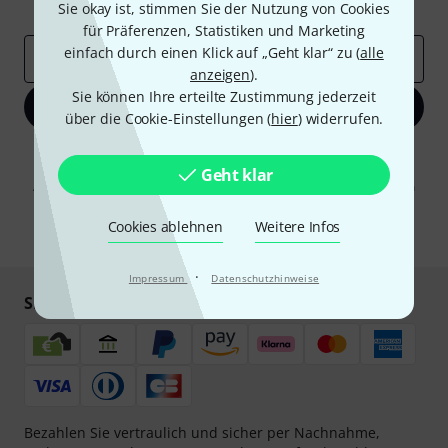
Inspirierende Beiträge
Sie okay ist, stimmen Sie der Nutzung von Cookies
Deals
Thomann Insights
für Präferenzen, Statistiken und Marketing
einfach durch einen Klick auf „Geht klar“ zu (
alle
E-Mail-Adresse
*
anzeigen
).
Sie können Ihre erteilte Zustimmung jederzeit
Jetzt anmelden
über die Cookie-Einstellungen (
hier
) widerrufen.
Mit Klick auf „Jetzt anmelden“ stimmen Sie dem Erhalt von E-Mail-
Werbung und einer Messung des E-Mail-Nutzungsverhaltens zu. Die
Geht klar
Abmeldung ist jederzeit möglich. Weitere Informationen finden Sie in
unseren
Datenschutzhinweisen
.
Cookies ablehnen
Weitere Infos
* Pflichtfeld
·
Impressum
Datenschutzhinweise
Sicher einkaufen & bezahlen
Bezahlen Sie vertraulich und sicher per Nachnahme,