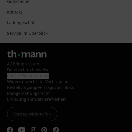
Gutscheine
Kontakt
Ladengeschäft
Service im Überblick
AGB
/
Impressum
Datenschutzhinweise
Cookie-Einstellungen
Widerrufsrecht für Verbraucher
Bestellvorgang/Vertragsabschluss
Mängelhaftungsrecht
Erklärung zur Barrierefreiheit
Vertrag widerrufen