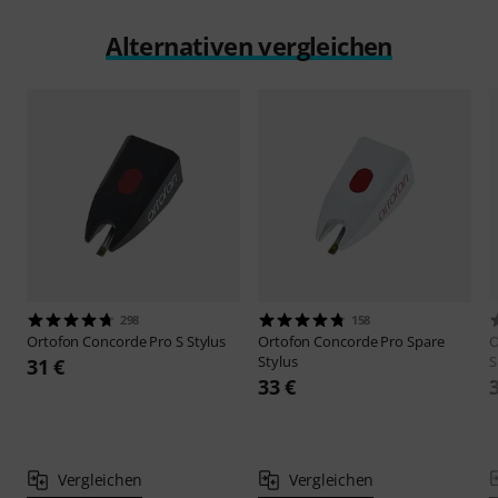
Alternativen vergleichen
298
158
Ortofon
Concorde Pro S Stylus
Ortofon
Concorde Pro Spare
O
Stylus
S
31 €
33 €
Vergleichen
Vergleichen