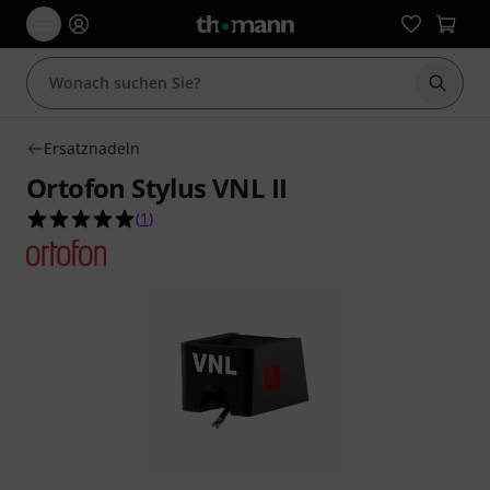
Suche 
Ersatznadeln
Ortofon Stylus VNL II
5.0 von 5 Sternen aus 1 Kundenbewertungen
(
1
)