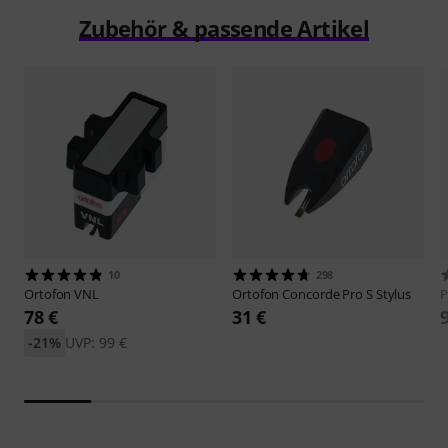
Zubehör & passende Artikel
10
298
Ortofon
VNL
Ortofon
Concorde Pro S Stylus
P
78 €
31 €
-21%
UVP: 99 €