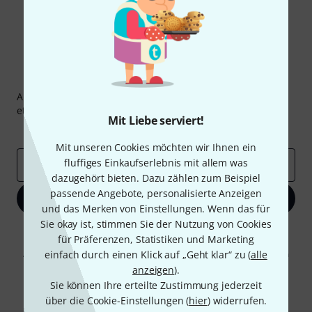
Thomann Newsletter
Abonniere den Thomann Newsletter und gewinne mit
etwas Glück einen von
50 Gutscheinen
über jeweils
50€
!
Mit Liebe serviert!
Inspirierende Beiträge
Deals
Thomann Insights
Mit unseren Cookies möchten wir Ihnen ein
fluffiges Einkaufserlebnis mit allem was
E-Mail-Adresse
*
dazugehört bieten. Dazu zählen zum Beispiel
passende Angebote, personalisierte Anzeigen
Jetzt anmelden
und das Merken von Einstellungen. Wenn das für
Sie okay ist, stimmen Sie der Nutzung von Cookies
Mit Klick auf „Jetzt anmelden“ stimmen Sie dem Erhalt von E-Mail-
für Präferenzen, Statistiken und Marketing
Werbung und einer Messung des E-Mail-Nutzungsverhaltens zu. Die
Abmeldung ist jederzeit möglich. Weitere Informationen finden Sie in
einfach durch einen Klick auf „Geht klar“ zu (
alle
unseren
Datenschutzhinweisen
.
anzeigen
).
Sie können Ihre erteilte Zustimmung jederzeit
* Pflichtfeld
über die Cookie-Einstellungen (
hier
) widerrufen.