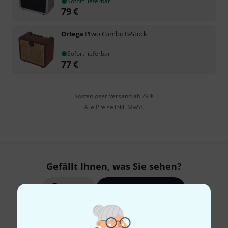
Sofort lieferbar
79
€
Ortega
Ptwo Combo B-Stock
Sofort lieferbar
77
€
Kostenloser Versand ab 29 €
Alle Preise inkl. MwSt.
Gefällt Ihnen, was Sie sehen?
Teilen
Hilfe & Feedback