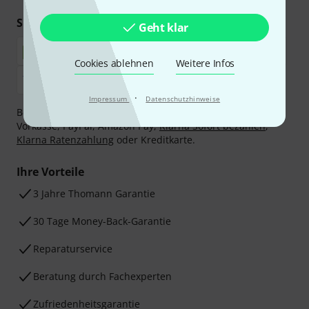
Sicher einkaufen & bezahlen
Geht klar
Cookies ablehnen
Weitere Infos
·
Impressum
Datenschutzhinweise
Bezahlen Sie vertraulich und sicher per Nachnahme,
Vorkasse, PayPal, Amazon Pay,
Klarna Sofort bezahlen
,
Klarna Ratenzahlung
oder Kreditkarte.
Ihre Vorteile
3 Jahre Thomann Garantie
30 Tage Money-Back-Garantie
Reparaturservice
Beratung durch Fachexperten
Zufriedenheitsgarantie