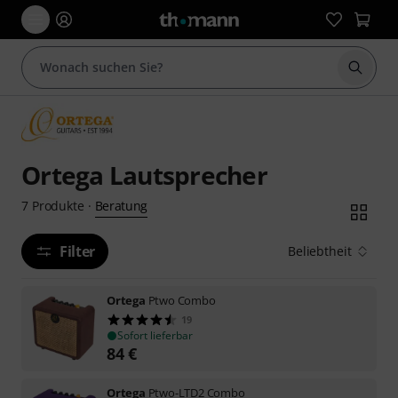
Suche 
Ortega Lautsprecher
Beratung
7
Produkte
·
Filter
Beliebtheit
Ortega
Ptwo Combo
19
Sofort lieferbar
84
€
Ortega
Ptwo-LTD2 Combo