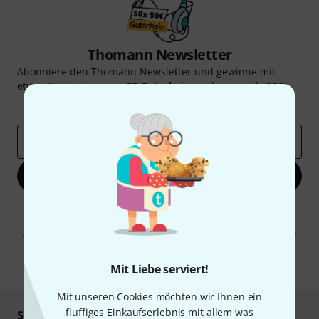
Thomann Newsletter
Abonniere den Thomann Newsletter und gewinne mit
etwas Glück einen von
50 Gutscheinen
über jeweils
50€
!
Inspirierende Beiträge
Deals
Thomann Insights
E-Mail-Adresse
*
Jetzt anmelden
Mit Klick auf „Jetzt anmelden“ stimmen Sie dem Erhalt von E-Mail-
Werbung und einer Messung des E-Mail-Nutzungsverhaltens zu. Die
Abmeldung ist jederzeit möglich. Weitere Informationen finden Sie in
unseren
Datenschutzhinweisen
.
* Pflichtfeld
Mit Liebe serviert!
Mit unseren Cookies möchten wir Ihnen ein
fluffiges Einkaufserlebnis mit allem was
Sicher einkaufen & bezahlen