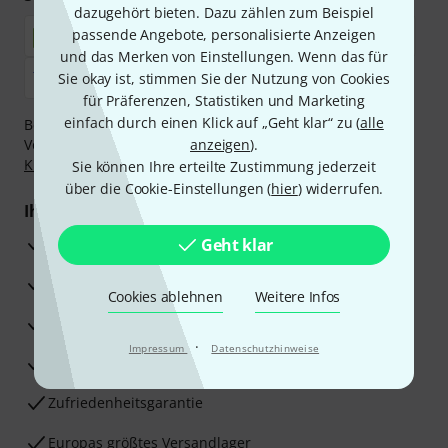
dazugehört bieten. Dazu zählen zum Beispiel
passende Angebote, personalisierte Anzeigen
und das Merken von Einstellungen. Wenn das für
Sie okay ist, stimmen Sie der Nutzung von Cookies
für Präferenzen, Statistiken und Marketing
einfach durch einen Klick auf „Geht klar“ zu (
alle
Bezahlen Sie vertraulich und sicher per Nachnahme,
Vorkasse, PayPal, Amazon Pay,
anzeigen
Klarna Sofort bezahlen
).
,
Klarna Ratenzahlung
oder Kreditkarte.
Sie können Ihre erteilte Zustimmung jederzeit
über die Cookie-Einstellungen (
hier
) widerrufen.
Ihre Vorteile
3 Jahre Thomann Garantie
Geht klar
30 Tage Money-Back-Garantie
Cookies ablehnen
Weitere Infos
Reparaturservice
·
Impressum
Datenschutzhinweise
Beratung durch Fachexperten
Zufriedenheitsgarantie
Europas größtes Versandlager