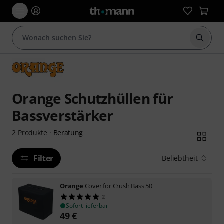
Suche 
Orange Schutzhüllen für
Bassverstärker
Beratung
2
Produkte
·
Filter
Beliebtheit
Orange
Cover for Crush Bass 50
2
Sofort lieferbar
49
€