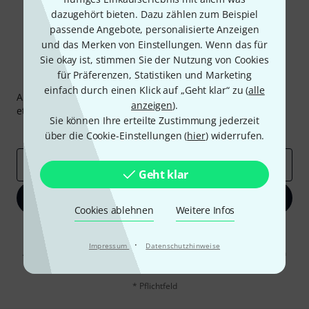
dazugehört bieten. Dazu zählen zum Beispiel
passende Angebote, personalisierte Anzeigen
und das Merken von Einstellungen. Wenn das für
Sie okay ist, stimmen Sie der Nutzung von Cookies
für Präferenzen, Statistiken und Marketing
Thomann Newsletter
einfach durch einen Klick auf „Geht klar“ zu (
alle
Abonniere den Thomann Newsletter und gewinne mit
anzeigen
).
etwas Glück einen von
50 Gutscheinen
über jeweils
50€
!
Sie können Ihre erteilte Zustimmung jederzeit
Inspirierende Beiträge
Deals
Thomann Insights
über die Cookie-Einstellungen (
hier
) widerrufen.
E-Mail-Adresse
*
Geht klar
Jetzt anmelden
Cookies ablehnen
Weitere Infos
Mit Klick auf „Jetzt anmelden“ stimmen Sie dem Erhalt von E-Mail-
Werbung und einer Messung des E-Mail-Nutzungsverhaltens zu. Die
·
Impressum
Datenschutzhinweise
Abmeldung ist jederzeit möglich. Weitere Informationen finden Sie in
unseren
Datenschutzhinweisen
.
* Pflichtfeld