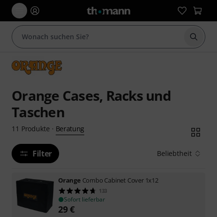
Suche 
Orange Cases, Racks und
Taschen
Beratung
11
Produkte
·
Filter
Beliebtheit
Orange
Combo Cabinet Cover 1x12
133
Sofort lieferbar
29
€