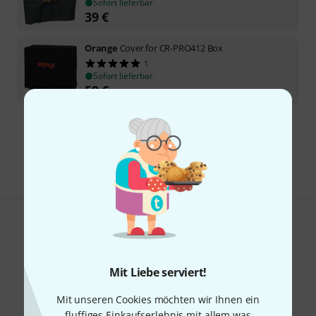
Sofort lieferbar
39
€
Orange
Cover for CR-PRO412 Box
1
Sofort lieferbar
59
€
Kostenloser Versand ab 29 €
Alle Preise inkl. MwSt.
Gefällt Ihnen, was Sie sehen?
Teilen
Hilfe & Feedback
Mit Liebe serviert!
Mit unseren Cookies möchten wir Ihnen ein
fluffiges Einkaufserlebnis mit allem was