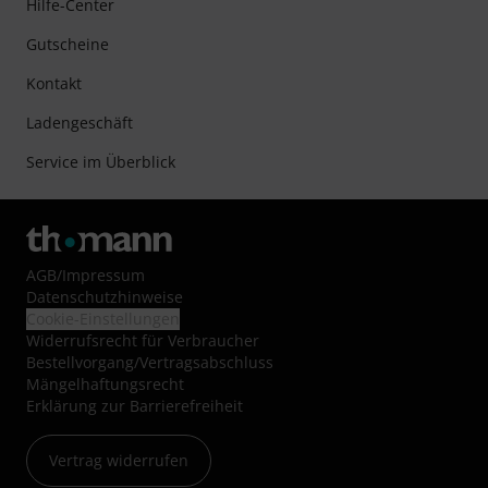
Hilfe-Center
Gutscheine
Kontakt
Ladengeschäft
Service im Überblick
AGB
/
Impressum
Datenschutzhinweise
Cookie-Einstellungen
Widerrufsrecht für Verbraucher
Bestellvorgang/Vertragsabschluss
Mängelhaftungsrecht
Erklärung zur Barrierefreiheit
Vertrag widerrufen