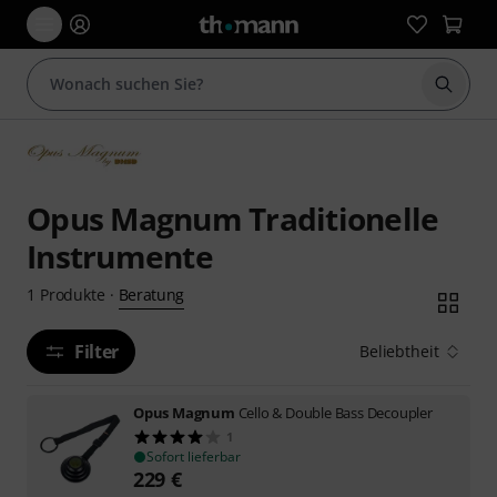
Suche 
Opus Magnum Traditionelle
Instrumente
Beratung
1
Produkte
·
Filter
Beliebtheit
Opus Magnum
Cello & Double Bass Decoupler
1
Sofort lieferbar
229
€