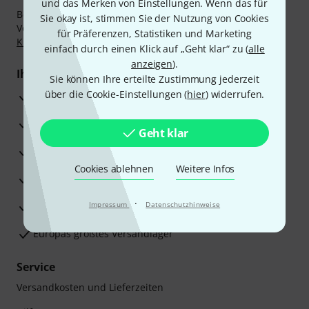
und das Merken von Einstellungen. Wenn das für
Bezahlen Sie vertraulich und sicher per Nachnahme,
Sie okay ist, stimmen Sie der Nutzung von Cookies
Vorkasse, PayPal, Amazon Pay,
Klarna Sofort bezahlen
,
für Präferenzen, Statistiken und Marketing
Klarna Ratenzahlung
oder Kreditkarte.
einfach durch einen Klick auf „Geht klar“ zu (
alle
anzeigen
).
Ihre Vorteile
Sie können Ihre erteilte Zustimmung jederzeit
über die Cookie-Einstellungen (
hier
) widerrufen.
3 Jahre Thomann Garantie
30 Tage Money-Back-Garantie
Geht klar
Reparaturservice
Cookies ablehnen
Weitere Infos
Beratung durch Fachexperten
·
Zufriedenheitsgarantie
Impressum
Datenschutzhinweise
Europas größtes Versandlager
Service
Versandkosten und Lieferzeiten