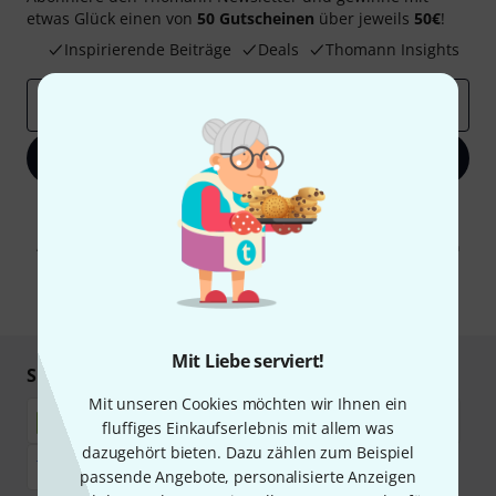
etwas Glück einen von
50 Gutscheinen
über jeweils
50€
!
Inspirierende Beiträge
Deals
Thomann Insights
E-Mail-Adresse
*
Jetzt anmelden
Mit Klick auf „Jetzt anmelden“ stimmen Sie dem Erhalt von E-Mail-
Werbung und einer Messung des E-Mail-Nutzungsverhaltens zu. Die
Abmeldung ist jederzeit möglich. Weitere Informationen finden Sie in
unseren
Datenschutzhinweisen
.
* Pflichtfeld
Mit Liebe serviert!
Sicher einkaufen & bezahlen
Mit unseren Cookies möchten wir Ihnen ein
fluffiges Einkaufserlebnis mit allem was
dazugehört bieten. Dazu zählen zum Beispiel
passende Angebote, personalisierte Anzeigen