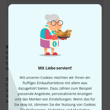
Alle Ansprechpartner
Mehr entdecken
Gitarren und Bässe
E-Bass Saiten
E-Gitarrensaiten
Konzertgitarren Saiten
Mit Liebe serviert!
Westerngitarren Saiten
Mit unseren Cookies möchten wir Ihnen ein
Traditionelle Instrumente
fluffiges Einkaufserlebnis mit allem was
E-Einzelsaiten für Violine
dazugehört bieten. Dazu zählen zum Beispiel
Saiten für Mandoline, Mandola und Mandoloncello
passende Angebote, personalisierte Anzeigen
Saiten für Viola da Gamba
und das Merken von Einstellungen. Wenn das für
Saiten für sonstige Folklore- und Weltinstrumente
Sie okay ist, stimmen Sie der Nutzung von Cookies
für Präferenzen, Statistiken und Marketing