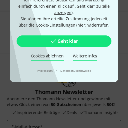
einfach durch einen Klick auf „Geht klar“ zu (
alle
anzeigen
).
Sie können Ihre erteilte Zustimmung jederzeit
Gefällt Ihnen, was Sie sehen?
über die Cookie-Einstellungen (
hier
) widerrufen.
Teilen
Hilfe & Feedback
Geht klar
Cookies ablehnen
Weitere Infos
·
Impressum
Datenschutzhinweise
Thomann Newsletter
Abonniere den Thomann Newsletter und gewinne mit
etwas Glück einen von
50 Gutscheinen
über jeweils
50€
!
Inspirierende Beiträge
Deals
Thomann Insights
E-Mail-Adresse
*