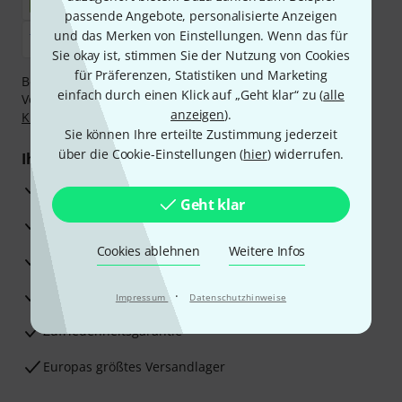
passende Angebote, personalisierte Anzeigen
und das Merken von Einstellungen. Wenn das für
Sie okay ist, stimmen Sie der Nutzung von Cookies
für Präferenzen, Statistiken und Marketing
Bezahlen Sie vertraulich und sicher per Nachnahme,
einfach durch einen Klick auf „Geht klar“ zu (
alle
Vorkasse, PayPal, Amazon Pay,
Klarna Sofort bezahlen
,
anzeigen
).
Klarna Ratenzahlung
oder Kreditkarte.
Sie können Ihre erteilte Zustimmung jederzeit
über die Cookie-Einstellungen (
hier
) widerrufen.
Ihre Vorteile
3 Jahre Thomann Garantie
Geht klar
30 Tage Money-Back-Garantie
Cookies ablehnen
Weitere Infos
Reparaturservice
Beratung durch Fachexperten
·
Impressum
Datenschutzhinweise
Zufriedenheitsgarantie
Europas größtes Versandlager