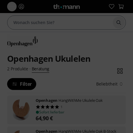
Suche 
Openhagen Ukulelen
Beratung
2
Produkte
·
Filter
Beliebtheit
Openhagen
HangWithMe Ukulele Oak
1
Sofort lieferbar
64,90
€
Openhagen
HangWithMe Ukulele Oak B-Stock