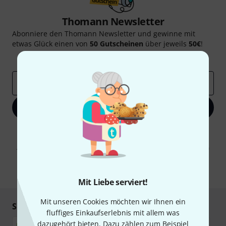
Thomann Newsletter
Abonniere den Thomann Newsletter und gewinne mit
etwas Glück einen von
50 Gutscheinen
über jeweils
50€
!
Inspirierende Beiträge
Deals
Thomann Insights
E-Mail-Adresse
*
Jetzt anmelden
Mit Klick auf „Jetzt anmelden“ stimmen Sie dem Erhalt von E-Mail-
Werbung und einer Messung des E-Mail-Nutzungsverhaltens zu. Die
Abmeldung ist jederzeit möglich. Weitere Informationen finden Sie in
unseren
Datenschutzhinweisen
.
* Pflichtfeld
Mit Liebe serviert!
Mit unseren Cookies möchten wir Ihnen ein
Sicher einkaufen & bezahlen
fluffiges Einkaufserlebnis mit allem was
dazugehört bieten. Dazu zählen zum Beispiel