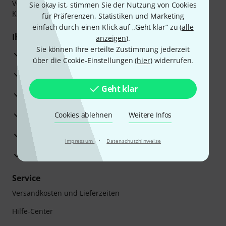
Vorkasse, PayPal, Amazon Pay,
Klarna Sofort bezahlen
,
Sie okay ist, stimmen Sie der Nutzung von Cookies
Klarna Ratenzahlung
oder Kreditkarte.
für Präferenzen, Statistiken und Marketing
einfach durch einen Klick auf „Geht klar“ zu (
alle
Ihre Vorteile
anzeigen
).
Sie können Ihre erteilte Zustimmung jederzeit
3 Jahre Thomann Garantie
über die Cookie-Einstellungen (
hier
) widerrufen.
30 Tage Money-Back-Garantie
Geht klar
Reparaturservice
Beratung durch Fachexperten
Cookies ablehnen
Weitere Infos
Zufriedenheitsgarantie
·
Impressum
Datenschutzhinweise
Europas größtes Versandlager
Service
Versandkosten und Lieferzeiten
Hilfe-Center