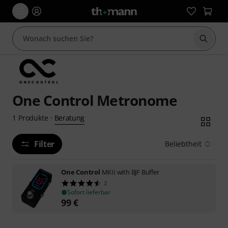
Suche 
One Control Metronome
Beratung
1
Produkte
·
Filter
Beliebtheit
One Control
MKII with BJF Buffer
2
Sofort lieferbar
99
€