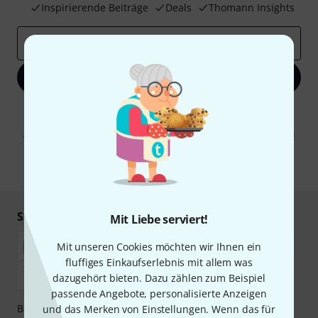
Inspirierende Beiträge
Deals
Thomann Insights
E-Mail-Adresse
*
Jetzt anmelden
Mit Klick auf „Jetzt anmelden“ stimmen Sie dem Erhalt von E-Mail-
Werbung und einer Messung des E-Mail-Nutzungsverhaltens zu. Die
Abmeldung ist jederzeit möglich. Weitere Informationen finden Sie in
unseren
Datenschutzhinweisen
.
* Pflichtfeld
Sicher einkaufen & bezahlen
Mit Liebe serviert!
Mit unseren Cookies möchten wir Ihnen ein
fluffiges Einkaufserlebnis mit allem was
dazugehört bieten. Dazu zählen zum Beispiel
passende Angebote, personalisierte Anzeigen
Bezahlen Sie vertraulich und sicher per Nachnahme,
und das Merken von Einstellungen. Wenn das für