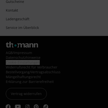
Gutscheine
Kontakt
Ladengeschäft
Service im Überblick
AGB
/
Impressum
Datenschutzhinweise
Cookie-Einstellungen
Widerrufsrecht für Verbraucher
Bestellvorgang/Vertragsabschluss
Mängelhaftungsrecht
Erklärung zur Barrierefreiheit
Vertrag widerrufen