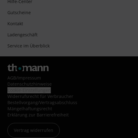
Hilfe-Center
Gutscheine
Kontakt
Ladengeschäft
Service im Überblick
AGB
/
Impressum
Datenschutzhinweise
Cookie-Einstellungen
Widerrufsrecht für Verbraucher
Bestellvorgang/Vertragsabschluss
Mängelhaftungsrecht
Erklärung zur Barrierefreiheit
Vertrag widerrufen