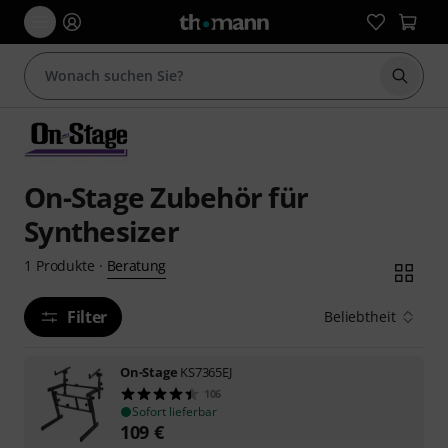
Suche 
On-Stage Zubehör für
Synthesizer
Beratung
1
Produkte
·
Filter
Beliebtheit
On-Stage
KS7365EJ
106
Sofort lieferbar
109
€