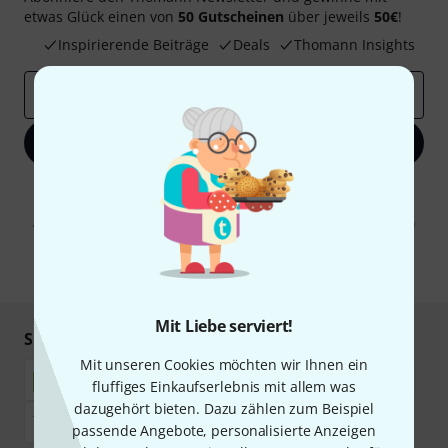
etwas Glück einen von
50 Gutscheinen
über jeweils
50€
!
Inspirierende Beiträge
Deals
Thomann Insights
E-Mail-Adresse
*
Jetzt anmelden
Mit Klick auf „Jetzt anmelden“ stimmen Sie dem Erhalt von E-Mail-
Werbung und einer Messung des E-Mail-Nutzungsverhaltens zu. Die
Abmeldung ist jederzeit möglich. Weitere Informationen finden Sie in
unseren
Datenschutzhinweisen
.
* Pflichtfeld
Mit Liebe serviert!
Sicher einkaufen & bezahlen
Mit unseren Cookies möchten wir Ihnen ein
fluffiges Einkaufserlebnis mit allem was
dazugehört bieten. Dazu zählen zum Beispiel
passende Angebote, personalisierte Anzeigen