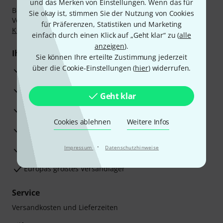
und das Merken von Einstellungen. Wenn das für
Bezahlen Sie vertraulich und sicher per Nachnahme,
Sie okay ist, stimmen Sie der Nutzung von Cookies
Vorkasse, PayPal, Amazon Pay,
Klarna Sofort bezahlen
,
für Präferenzen, Statistiken und Marketing
Klarna Ratenzahlung
oder Kreditkarte.
einfach durch einen Klick auf „Geht klar“ zu (
alle
anzeigen
).
Ihre Vorteile
Sie können Ihre erteilte Zustimmung jederzeit
über die Cookie-Einstellungen (
hier
) widerrufen.
3 Jahre Thomann Garantie
30 Tage Money-Back-Garantie
Geht klar
Reparaturservice
Cookies ablehnen
Weitere Infos
Beratung durch Fachexperten
·
Zufriedenheitsgarantie
Impressum
Datenschutzhinweise
Europas größtes Versandlager
Service
Versandkosten und Lieferzeiten