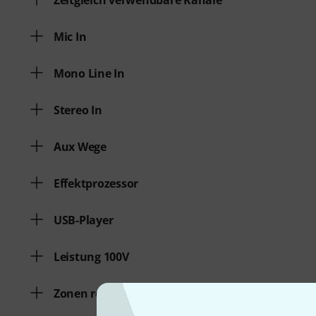
Zeitgleich verwendbare Kanäle
Mic In
Mono Line In
Stereo In
Aux Wege
Effektprozessor
USB-Player
Leistung 100V
Zonen regelbar