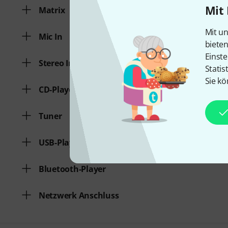
Mit 
Matrix
Mit un
Mic In
biete
Einste
Stereo In
Statis
Sie kö
CD-Player
Tuner
USB-Player
Bluetooth-Player
Netzwerk Anschluss