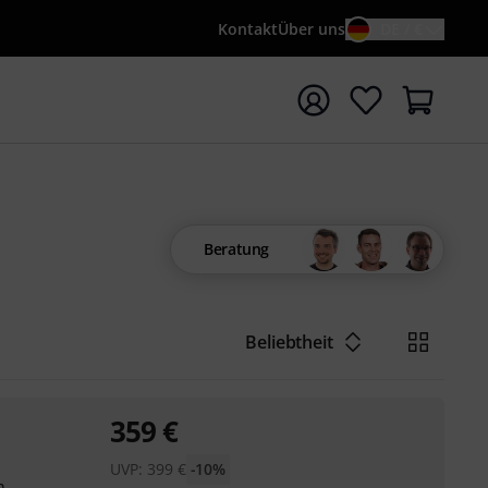
Kontakt
Über uns
DE / €
e mit Suchwort {searchTerm} starten
Beratung
Beliebtheit
359
€
UVP:
399
€
-10%
m