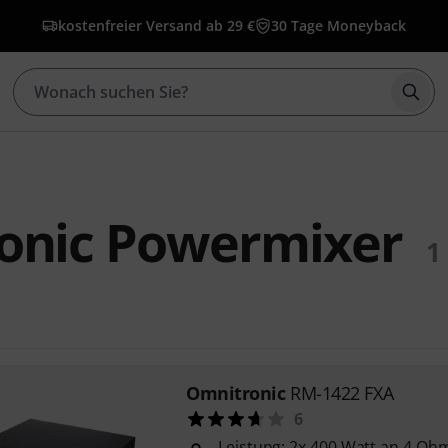
kostenfreier Versand ab 29 €
30 Tage Moneyback
Such
onic Powermixer
1
Omnitronic
RM-1422 FXA
6
Leistung: 2x 400 Watt an 4 Oh