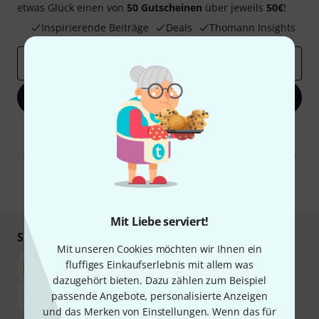
etwas Glück einen von
50 Gutscheinen
über jeweils
50€
!
Inspirierende Beiträge
Deals
Thomann Insights
E-Mail-Adresse
*
Jetzt anmelden
Mit Klick auf „Jetzt anmelden“ stimmen Sie dem Erhalt von E-Mail-
Werbung und einer Messung des E-Mail-Nutzungsverhaltens zu. Die
Abmeldung ist jederzeit möglich. Weitere Informationen finden Sie in
unseren
Datenschutzhinweisen
.
* Pflichtfeld
Mit Liebe serviert!
Sicher einkaufen & bezahlen
Mit unseren Cookies möchten wir Ihnen ein
fluffiges Einkaufserlebnis mit allem was
dazugehört bieten. Dazu zählen zum Beispiel
passende Angebote, personalisierte Anzeigen
und das Merken von Einstellungen. Wenn das für