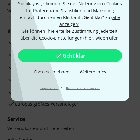
Sie okay ist, stimmen Sie der Nutzung von Cookies
Bezahlen Sie vertraulich und sicher per Nachnahme,
für Präferenzen, Statistiken und Marketing
Vorkasse, PayPal, Amazon Pay,
Klarna Sofort bezahlen
,
Klarna Ratenzahlung
oder Kreditkarte.
einfach durch einen Klick auf „Geht klar“ zu (
alle
anzeigen
).
Ihre Vorteile
Sie können Ihre erteilte Zustimmung jederzeit
über die Cookie-Einstellungen (
hier
) widerrufen.
3 Jahre Thomann Garantie
30 Tage Money-Back-Garantie
Geht klar
Reparaturservice
Cookies ablehnen
Weitere Infos
Beratung durch Fachexperten
·
Impressum
Datenschutzhinweise
Zufriedenheitsgarantie
Europas größtes Versandlager
Service
Versandkosten und Lieferzeiten
Hilfe-Center