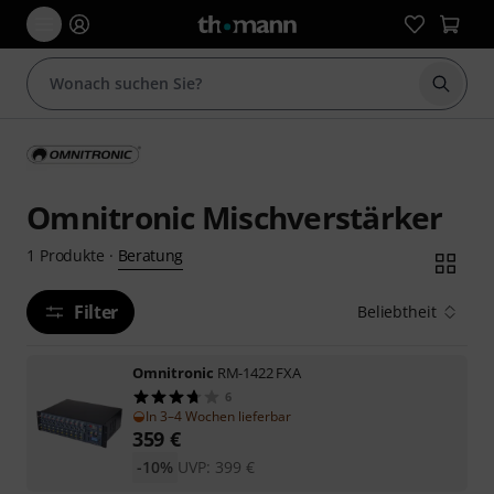
Suche 
Omnitronic Mischverstärker
Beratung
1
Produkte
·
Filter
Beliebtheit
Omnitronic
RM-1422 FXA
6
In 3–4 Wochen lieferbar
359
€
-10%
UVP:
399
€