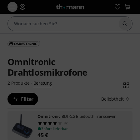
Suche 
Omnitronic
Drahtlosmikrofone
Beratung
2
Produkte
·
Filter
Beliebtheit
Omnitronic
BDT-5.2 Bluetooth Transceiver
32
Sofort lieferbar
45
€