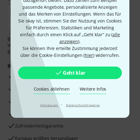
dazugehört bieten. Dazu zählen zum Beispiel
passende Angebote, personalisierte Anzeigen
und das Merken von Einstellungen. Wenn das für
Sie okay ist, stimmen Sie der Nutzung von Cookies
für Präferenzen, Statistiken und Marketing
einfach durch einen Klick auf „Geht klar“ zu (
alle
Bezahlen Sie vertraulich und sicher per Nachnahme,
anzeigen
).
Vorkasse, PayPal, Amazon Pay,
Klarna Sofort bezahlen
,
Sie können Ihre erteilte Zustimmung jederzeit
Klarna Ratenzahlung
oder Kreditkarte.
über die Cookie-Einstellungen (
hier
) widerrufen.
Ihre Vorteile
Geht klar
3 Jahre Thomann Garantie
30 Tage Money-Back-Garantie
Cookies ablehnen
Weitere Infos
Reparaturservice
·
Impressum
Datenschutzhinweise
Beratung durch Fachexperten
Zufriedenheitsgarantie
Europas größtes Versandlager