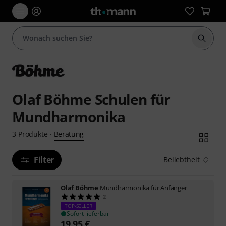
Suche 
Olaf Böhme Schulen für
Mundharmonika
Beratung
3
Produkte
·
Filter
Beliebtheit
Olaf Böhme
Mundharmonika für Anfänger
2
TOP-SELLER
Sofort lieferbar
19,95
€