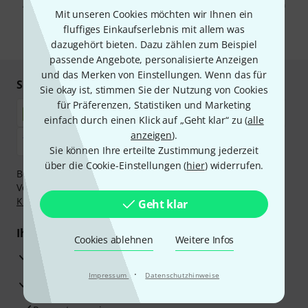
Abmeldung ist jederzeit möglich. Weitere Informationen finden Sie in
Mit unseren Cookies möchten wir Ihnen ein
unseren
Datenschutzhinweisen
.
fluffiges Einkaufserlebnis mit allem was
* Pflichtfeld
dazugehört bieten. Dazu zählen zum Beispiel
passende Angebote, personalisierte Anzeigen
und das Merken von Einstellungen. Wenn das für
Sicher einkaufen & bezahlen
Sie okay ist, stimmen Sie der Nutzung von Cookies
für Präferenzen, Statistiken und Marketing
einfach durch einen Klick auf „Geht klar“ zu (
alle
anzeigen
).
Sie können Ihre erteilte Zustimmung jederzeit
über die Cookie-Einstellungen (
hier
) widerrufen.
Bezahlen Sie vertraulich und sicher per Nachnahme,
Vorkasse, PayPal, Amazon Pay,
Klarna Sofort bezahlen
,
Klarna Ratenzahlung
oder Kreditkarte.
Geht klar
Ihre Vorteile
Cookies ablehnen
Weitere Infos
3 Jahre Thomann Garantie
·
Impressum
Datenschutzhinweise
30 Tage Money-Back-Garantie