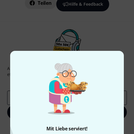
Teilen
Hilfe & Feedback
Thomann Newsletter
Abonniere den Thomann Newsletter und gewinne mit
etwas Glück einen von
50 Gutscheinen
über jeweils
50€
!
Inspirierende Beiträge
Deals
Thomann Insights
E-Mail-Adresse
*
Jetzt anmelden
Mit Klick auf „Jetzt anmelden“ stimmen Sie dem Erhalt von E-Mail-
Mit Liebe serviert!
Werbung und einer Messung des E-Mail-Nutzungsverhaltens zu. Die