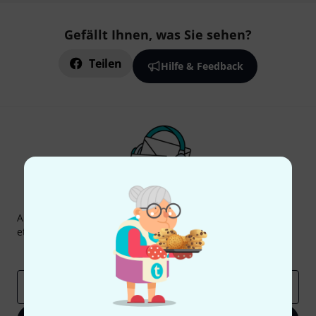
Gefällt Ihnen, was Sie sehen?
Teilen
Hilfe & Feedback
Thomann Newsletter
Abonniere den Thomann Newsletter und gewinne mit
etwas Glück einen von
50 Gutscheinen
über jeweils
50€
!
Inspirierende Beiträge
Deals
Thomann Insights
E-Mail-Adresse
*