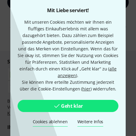
Jetzt anmelden
Mit Liebe serviert!
Mit Klick auf „Jetzt anmelden“ stimmen Sie dem Erhalt von E-Mail-
Werbung und einer Messung des E-Mail-Nutzungsverhaltens zu. Die
Mit unseren Cookies möchten wir Ihnen ein
Abmeldung ist jederzeit möglich. Weitere Informationen finden Sie in
fluffiges Einkaufserlebnis mit allem was
unseren
Datenschutzhinweisen
.
dazugehört bieten. Dazu zählen zum Beispiel
* Pflichtfeld
passende Angebote, personalisierte Anzeigen
und das Merken von Einstellungen. Wenn das für
Sie okay ist, stimmen Sie der Nutzung von Cookies
Sicher einkaufen & bezahlen
für Präferenzen, Statistiken und Marketing
einfach durch einen Klick auf „Geht klar“ zu (
alle
anzeigen
).
Sie können Ihre erteilte Zustimmung jederzeit
über die Cookie-Einstellungen (
hier
) widerrufen.
Bezahlen Sie vertraulich und sicher per Nachnahme,
Geht klar
Vorkasse, PayPal, Amazon Pay,
Klarna Sofort bezahlen
,
Klarna Ratenzahlung
oder Kreditkarte.
Cookies ablehnen
Weitere Infos
Ihre Vorteile