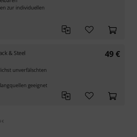
selbaren
n zur individuellen
49
€
ck & Steel
ichst unverfälschten
Klangquellen geeignet
9 €