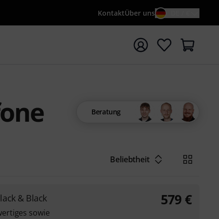
Kontakt
Über uns
DE / €
e mit Suchwort {searchTerm} starten
fone
Beratung
Beliebtheit
579
€
lack & Black
ertiges sowie