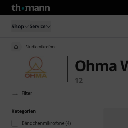
Shop
Service
Studiomikrofone
Ohma W
12
Filter
Kategorien
Bändchenmikrofone
(4)