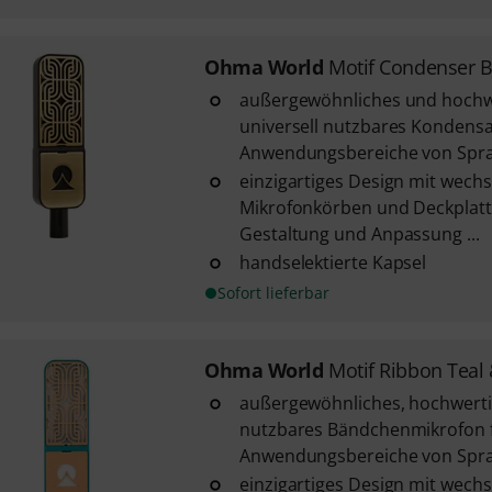
Ohma World
Motif Condenser B
außergewöhnliches und hochw
universell nutzbares Kondensa
Anwendungsbereiche von Sprac
einzigartiges Design mit wech
Mikrofonkörben und Deckplatte
Gestaltung und Anpassung ...
handselektierte Kapsel
Sofort lieferbar
Ohma World
Motif Ribbon Teal 
außergewöhnliches, hochwertig
nutzbares Bändchenmikrofon f
Anwendungsbereiche von Sprac
einzigartiges Design mit wech