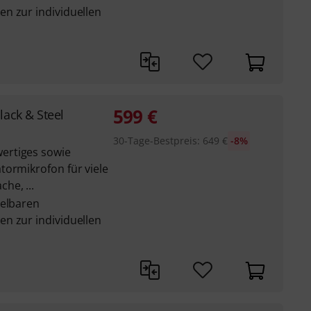
n zur individuellen
599
€
lack & Steel
30-Tage-Bestpreis
:
649
€
-8%
ertiges sowie
tormikrofon für viele
he, ...
selbaren
n zur individuellen