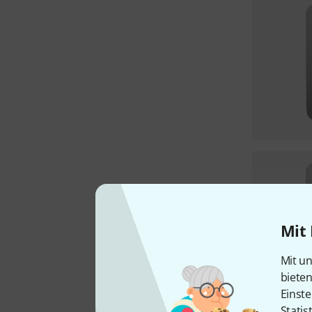
Mit 
Mit un
biete
Einste
Statis