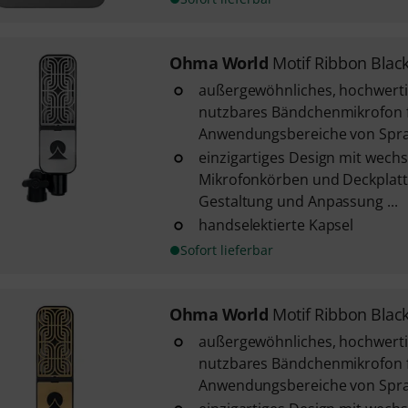
Ohma World
Motif Ribbon Black
außergewöhnliches, hochwertig
nutzbares Bändchenmikrofon f
Anwendungsbereiche von Sprac
einzigartiges Design mit wech
Mikrofonkörben und Deckplatte
Gestaltung und Anpassung ...
handselektierte Kapsel
Sofort lieferbar
Ohma World
Motif Ribbon Blac
außergewöhnliches, hochwertig
nutzbares Bändchenmikrofon f
Anwendungsbereiche von Sprac