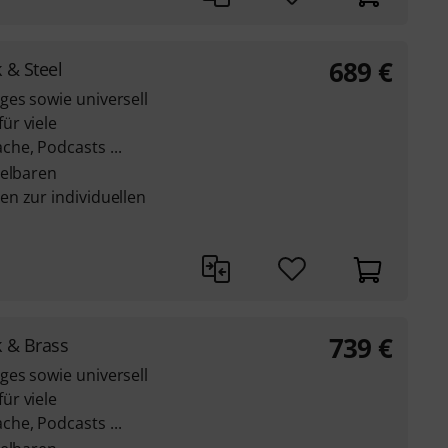
689
€
 & Steel
es sowie universell
ür viele
he, Podcasts ...
selbaren
n zur individuellen
739
€
k & Brass
es sowie universell
ür viele
he, Podcasts ...