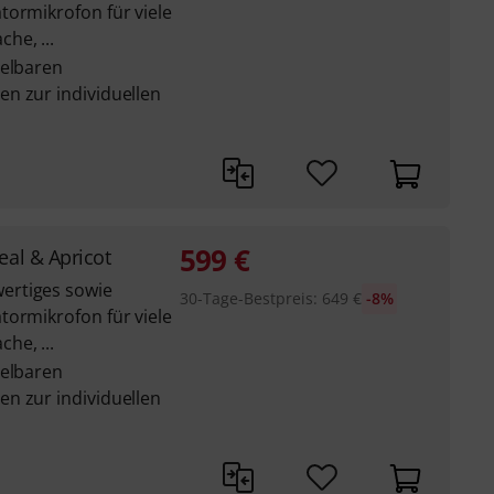
tormikrofon für viele
he, ...
selbaren
n zur individuellen
599
€
eal & Apricot
ertiges sowie
30-Tage-Bestpreis
:
649
€
-8%
tormikrofon für viele
he, ...
selbaren
n zur individuellen