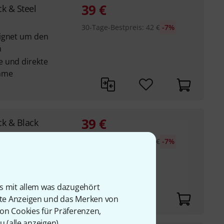
39
€
ck & Steel
30-Tage-Bestpreis
:
42
€
-7%
eignet um den
n
e und direkte
ahme
39
€
ck & Black
30-Tage-Bestpreis
:
42
€
-7%
eignet um den
n
e und direkte
is mit allem was dazugehört
ahme
rte Anzeigen und das Merken von
von Cookies für Präferenzen,
u (
alle anzeigen
).