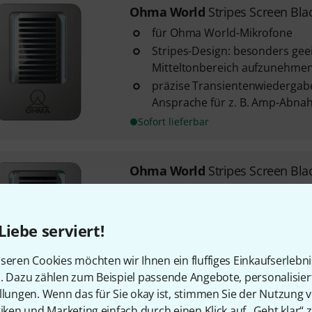
Ohma World
Stripes Screen Bla
für Ohma World-Mikrofone
Stripes-Design: besonders ge
Mitteltonbereich aufzunehme
präzise Transientenwiedergab
Ansprache für z. B. Amp-Abn
Sofort lieferbar
Ohma World
Stripes Screen Bla
für Ohma World-Mikrofone
Stripes-Design: besonders ge
Mitteltonbereich aufzunehme
Liebe serviert!
präzise Transientenwiedergab
seren Cookies möchten wir Ihnen ein fluffiges Einkaufserlebn
Ansprache für z. B. Amp-Abn
n. Dazu zählen zum Beispiel passende Angebote, personalisie
Sofort lieferbar
llungen. Wenn das für Sie okay ist, stimmen Sie der Nutzung 
tiken und Marketing einfach durch einen Klick auf „Geht klar“ z