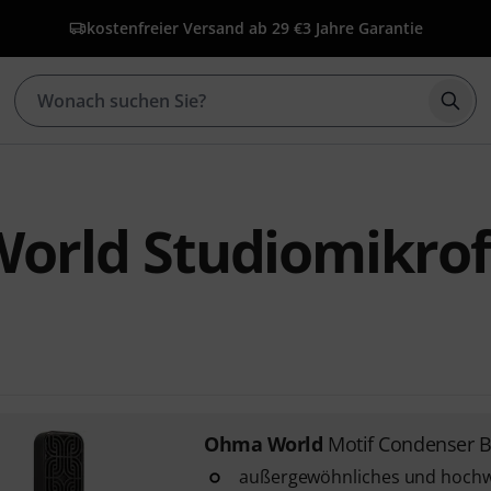
kostenfreier Versand ab 29 €
3 Jahre Garantie
Such
orld Studiomikro
Ohma World
Motif Condenser B
außergewöhnliches und hochw