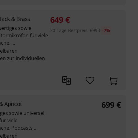
649
€
lack & Brass
ertiges sowie
30-Tage-Bestpreis
:
699
€
-7%
tormikrofon für viele
he, ...
selbaren
n zur individuellen
699
€
& Apricot
es sowie universell
ür viele
he, Podcasts ...
selbaren