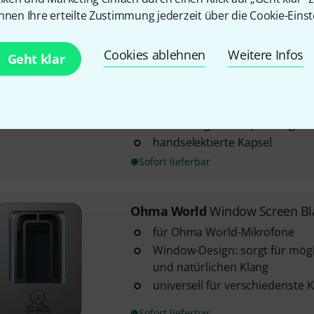
nnen Ihre erteilte Zustimmung jederzeit über die Cookie-Einst
Ohma World
Motif Ribbon Blac
außergewöhnliches, hochwertig
Cookies ablehnen
Weitere Infos
nutzbares Bändchenmikrofon f
Geht klar
Anwendungsbereiche von Sprac
einzigartiges Design mit wech
Mikrofonkörben und Deckplatte
Gestaltung und Anpassung ...
handselektierte Kapsel
Sofort lieferbar
Ohma World
Window Screen Bl
für Ohma World-Mikrofone
Window-Design: sorgt für mögl
und natürlichen Klang
universell für verschiedenste 
Sofort lieferbar