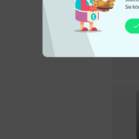
Sie kö