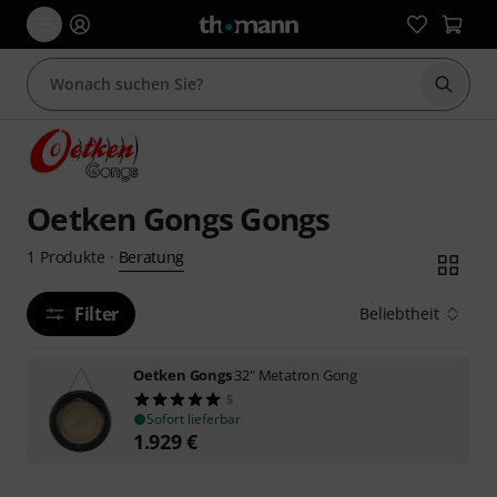
Suche 
Oetken Gongs Gongs
Beratung
1
Produkte
·
Filter
Beliebtheit
Oetken Gongs
32" Metatron Gong
5
Sofort lieferbar
1.929
€