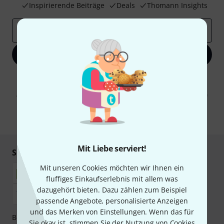
Inspirierende Beiträge
Deals
Thomann Insights
E-Mail-Adresse
*
Jetzt anmelden
Mit Klick auf „Jetzt anmelden“ stimmen Sie dem Erhalt von E-Mail-
Werbung und einer Messung des E-Mail-Nutzungsverhaltens zu. Die
Abmeldung ist jederzeit möglich. Weitere Informationen finden Sie in
unseren
Datenschutzhinweisen
.
* Pflichtfeld
Mit Liebe serviert!
Sicher einkaufen & bezahlen
Mit unseren Cookies möchten wir Ihnen ein
fluffiges Einkaufserlebnis mit allem was
dazugehört bieten. Dazu zählen zum Beispiel
passende Angebote, personalisierte Anzeigen
und das Merken von Einstellungen. Wenn das für
Bezahlen Sie vertraulich und sicher per Nachnahme,
Sie okay ist, stimmen Sie der Nutzung von Cookies