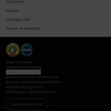
Gutscheine
Kontakt
Ladengeschäft
Service im Überblick
AGB
/
Impressum
Datenschutzhinweise
Cookie-Einstellungen
Widerrufsrecht für Verbraucher
Bestellvorgang/Vertragsabschluss
Mängelhaftungsrecht
Erklärung zur Barrierefreiheit
Vertrag widerrufen