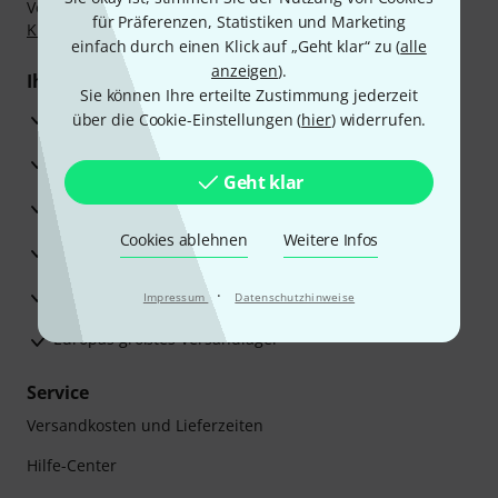
Vorkasse, PayPal, Amazon Pay,
Klarna Sofort bezahlen
,
für Präferenzen, Statistiken und Marketing
Klarna Ratenzahlung
oder Kreditkarte.
einfach durch einen Klick auf „Geht klar“ zu (
alle
anzeigen
).
Ihre Vorteile
Sie können Ihre erteilte Zustimmung jederzeit
3 Jahre Thomann Garantie
über die Cookie-Einstellungen (
hier
) widerrufen.
30 Tage Money-Back-Garantie
Geht klar
Reparaturservice
Cookies ablehnen
Weitere Infos
Beratung durch Fachexperten
Zufriedenheitsgarantie
·
Impressum
Datenschutzhinweise
Europas größtes Versandlager
Service
Versandkosten und Lieferzeiten
Hilfe-Center