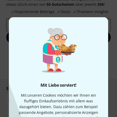
etwas Glück einen von
50 Gutscheinen
über jeweils
50€
!
Inspirierende Beiträge
Deals
Thomann Insights
E-Mail-Adresse
*
Jetzt anmelden
Mit Klick auf „Jetzt anmelden“ stimmen Sie dem Erhalt von E-Mail-
Werbung und einer Messung des E-Mail-Nutzungsverhaltens zu. Die
Abmeldung ist jederzeit möglich. Weitere Informationen finden Sie in
unseren
Datenschutzhinweisen
.
* Pflichtfeld
Mit Liebe serviert!
Sicher einkaufen & bezahlen
Mit unseren Cookies möchten wir Ihnen ein
fluffiges Einkaufserlebnis mit allem was
dazugehört bieten. Dazu zählen zum Beispiel
passende Angebote, personalisierte Anzeigen