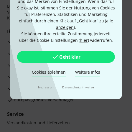
und das Merken von Einstellungen. Wenn das für
Bezahlen Sie vertraulich und sicher per Nachnahme,
Sie okay ist, stimmen Sie der Nutzung von Cookies
Vorkasse, PayPal, Amazon Pay,
Klarna Sofort bezahlen
,
für Präferenzen, Statistiken und Marketing
Klarna Ratenzahlung
oder Kreditkarte.
einfach durch einen Klick auf „Geht klar“ zu (
alle
anzeigen
).
Ihre Vorteile
Sie können Ihre erteilte Zustimmung jederzeit
über die Cookie-Einstellungen (
hier
) widerrufen.
3 Jahre Thomann Garantie
30 Tage Money-Back-Garantie
Geht klar
Reparaturservice
Cookies ablehnen
Weitere Infos
Beratung durch Fachexperten
·
Zufriedenheitsgarantie
Impressum
Datenschutzhinweise
Europas größtes Versandlager
Service
Versandkosten und Lieferzeiten