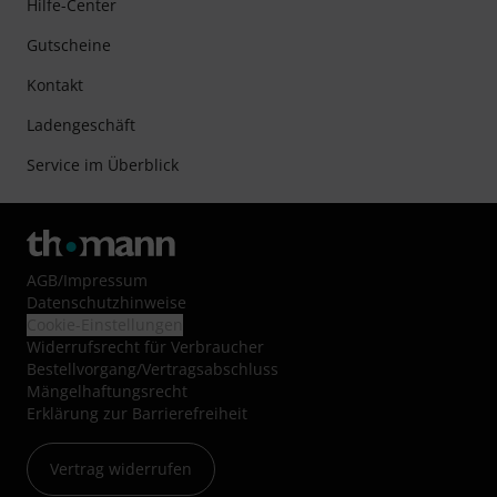
Hilfe-Center
Gutscheine
Kontakt
Ladengeschäft
Service im Überblick
AGB
/
Impressum
Datenschutzhinweise
Cookie-Einstellungen
Widerrufsrecht für Verbraucher
Bestellvorgang/Vertragsabschluss
Mängelhaftungsrecht
Erklärung zur Barrierefreiheit
Vertrag widerrufen