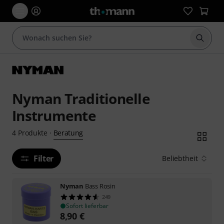
Suche 
Nyman Traditionelle
Instrumente
Beratung
4
Produkte
·
Filter
Beliebtheit
Nyman
Bass Rosin
249
Sofort lieferbar
8,90
€