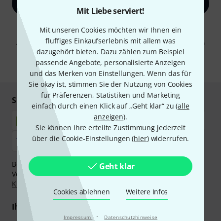
Jetzt anmelden
Mit Liebe serviert!
Mit Klick auf „Jetzt anmelden“ stimmen Sie dem Erhalt von E-Mail-
Mit unseren Cookies möchten wir Ihnen ein
Werbung und einer Messung des E-Mail-Nutzungsverhaltens zu. Die
fluffiges Einkaufserlebnis mit allem was
Abmeldung ist jederzeit möglich. Weitere Informationen finden Sie in
unseren
Datenschutzhinweisen
.
dazugehört bieten. Dazu zählen zum Beispiel
passende Angebote, personalisierte Anzeigen
* Pflichtfeld
und das Merken von Einstellungen. Wenn das für
Sie okay ist, stimmen Sie der Nutzung von Cookies
für Präferenzen, Statistiken und Marketing
Sicher einkaufen & bezahlen
einfach durch einen Klick auf „Geht klar“ zu (
alle
anzeigen
).
Sie können Ihre erteilte Zustimmung jederzeit
über die Cookie-Einstellungen (
hier
) widerrufen.
Bezahlen Sie vertraulich und sicher per Nachnahme,
Geht klar
Vorkasse, PayPal, Amazon Pay,
Klarna Sofort bezahlen
,
Klarna Ratenzahlung
oder Kreditkarte.
Cookies ablehnen
Weitere Infos
Ihre Vorteile
·
Impressum
Datenschutzhinweise