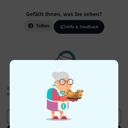
Gefällt Ihnen, was Sie sehen?
Teilen
Hilfe & Feedback
Thomann Newsletter
Abonniere den Thomann Newsletter und gewinne mit
etwas Glück einen von
50 Gutscheinen
über jeweils
50€
!
Inspirierende Beiträge
Deals
Thomann Insights
E-Mail-Adresse
*