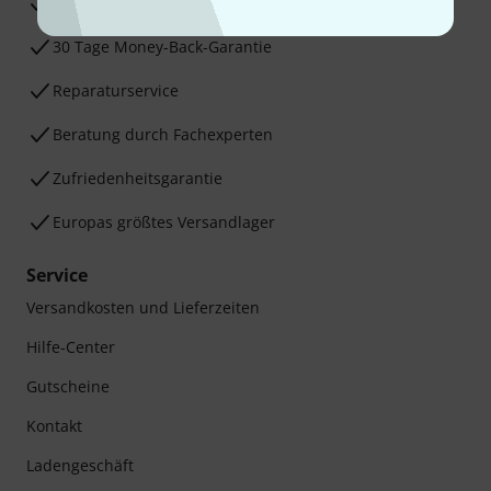
3 Jahre Thomann Garantie
30 Tage Money-Back-Garantie
Reparaturservice
Beratung durch Fachexperten
Zufriedenheitsgarantie
Europas größtes Versandlager
Service
Versandkosten und Lieferzeiten
Hilfe-Center
Gutscheine
Kontakt
Ladengeschäft