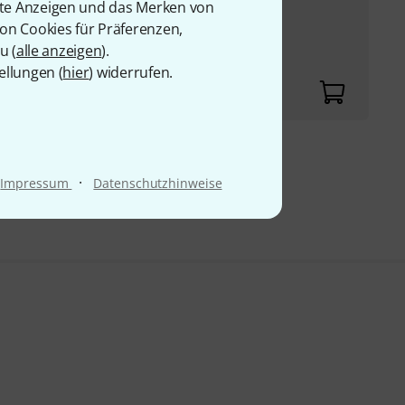
rte Anzeigen und das Merken von
Sender; 4 Empfänger;
von Cookies für Präferenzen,
Empfänger; 5,8...
u (
alle anzeigen
).
ellungen (
hier
) widerrufen.
9 €
·
Impressum
Datenschutzhinweise