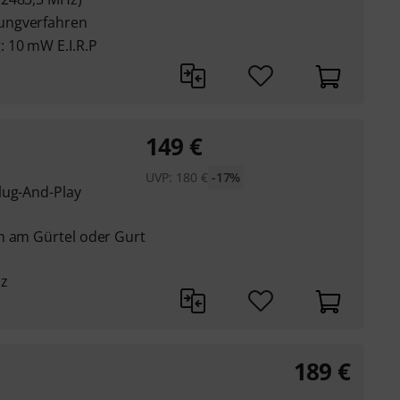
ungverfahren
 10 mW E.I.R.P
149
€
UVP:
180
€
-17%
lug-And-Play
h am Gürtel oder Gurt
Hz
189
€