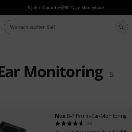
3 Jahre Garantie
30 Tage Moneyback
Such
Ear Monitoring
5
Nux
B-7 Pro In-Ear-Monitoring
28
2,4 GHz Frequenzband (2400 –