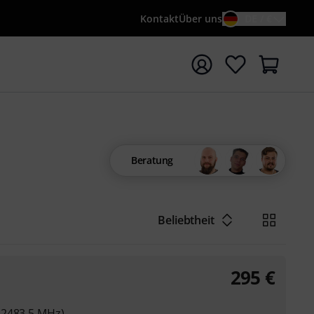
Kontakt
Über uns
DE / €
e mit Suchwort {searchTerm} starten
Beratung
Beliebtheit
295
€
 2483,5 MHz)