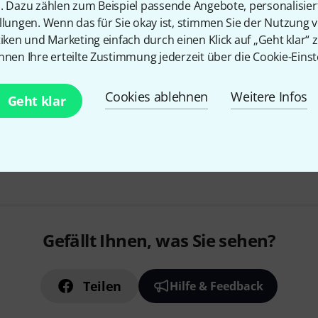
n. Dazu zählen zum Beispiel passende Angebote, personalisie
Monitoring für bis zu 4 Nutzer; 1 
llungen. Wenn das für Sie okay ist, stimmen Sie der Nutzung 
Erweiterbar durch zusätzliche C-7-
tiken und Marketing einfach durch einen Klick auf „Geht klar“ z
nnen Ihre erteilte Zustimmung jederzeit über die Cookie-Einst
In 4–5 Wochen lieferbar
Cookies ablehnen
Weitere Infos
Geht klar
Kostenloser Versand ab 2
Alle Preise inkl. MwSt.
Gefällt Ihnen, was Sie sehen?
Teilen
Hilfe & Feedback