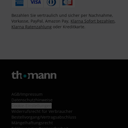
Bezahlen Sie vertraulich und sicher per Nachnahme,
Vorkasse, PayPal, Amazon Pay,
Klarna Sofort bezahlen
,
Klarna Ratenzahlung
oder Kreditkarte.
AGB
/
Impressum
Datenschutzhinweise
Cookie-Einstellungen
Widerrufsrecht für Verbraucher
Bestellvorgang/Vertragsabschluss
Mängelhaftungsrecht