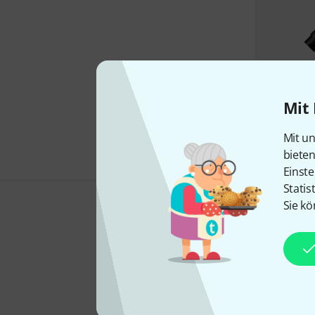
Mit 
Mit un
biete
Einste
Statis
Sie kö