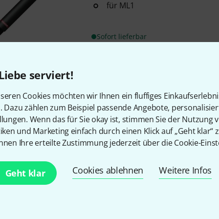
für ML1
Sofort lieferbar
Liebe serviert!
Kostenloser Versand ab 2
Alle Preise inkl. MwSt.
seren Cookies möchten wir Ihnen ein fluffiges Einkaufserlebn
n. Dazu zählen zum Beispiel passende Angebote, personalisie
llungen. Wenn das für Sie okay ist, stimmen Sie der Nutzung 
tiken und Marketing einfach durch einen Klick auf „Geht klar“ z
nnen Ihre erteilte Zustimmung jederzeit über die Cookie-Einst
Gefällt Ihnen, was Sie sehen?
Cookies ablehnen
Weitere Infos
Geht klar
Teilen
Hilfe & Feedback