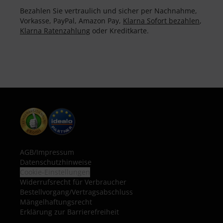
Bezahlen Sie vertraulich und sicher per Nachnahme,
Vorkasse, PayPal, Amazon Pay,
Klarna Sofort bezahlen
,
Klarna Ratenzahlung
oder Kreditkarte.
AGB
/
Impressum
Datenschutzhinweise
Cookie-Einstellungen
Widerrufsrecht für Verbraucher
Bestellvorgang/Vertragsabschluss
Mängelhaftungsrecht
Erklärung zur Barrierefreiheit