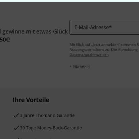
E-Mail-Adresse
*
 gewinne mit etwas Glück
50€
!
Mit Klick auf „Jetzt anmelden“ stimmen
Nutzungsverhaltens zu. Die Abmeldung is
Datenschutzhinweisen
.
* Pflichtfeld
Ihre Vorteile
3 Jahre Thomann Garantie
30 Tage Money-Back-Garantie