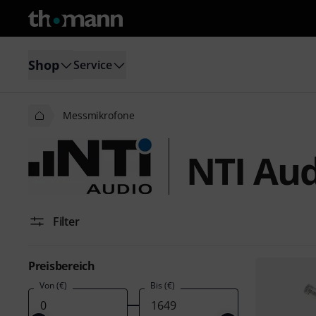
Shop
Service
Messmikrofone
NTI Au
Filter
Preisbereich
Von (€)
Bis (€)