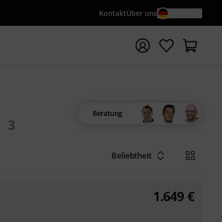
Kontakt
Über uns
DE / €
e mit Suchwort {searchTerm} starten
Beratung
3
Beliebtheit
1.649
€