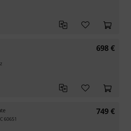
698
€
z
749
€
ate
EC 60651