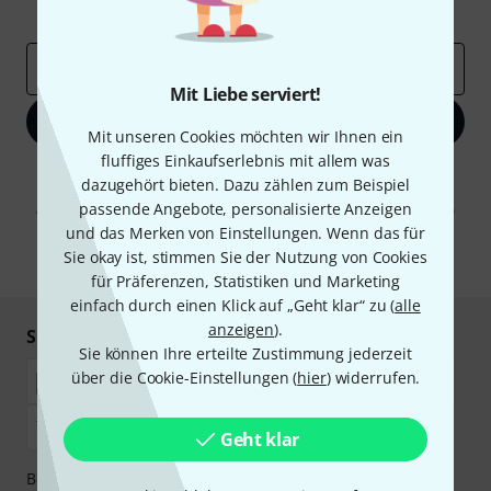
Inspirierende Beiträge
Deals
Thomann Insights
E-Mail-Adresse
*
Mit Liebe serviert!
Jetzt anmelden
Mit unseren Cookies möchten wir Ihnen ein
fluffiges Einkaufserlebnis mit allem was
Mit Klick auf „Jetzt anmelden“ stimmen Sie dem Erhalt von E-Mail-
dazugehört bieten. Dazu zählen zum Beispiel
Werbung und einer Messung des E-Mail-Nutzungsverhaltens zu. Die
passende Angebote, personalisierte Anzeigen
Abmeldung ist jederzeit möglich. Weitere Informationen finden Sie in
unseren
Datenschutzhinweisen
.
und das Merken von Einstellungen. Wenn das für
Sie okay ist, stimmen Sie der Nutzung von Cookies
* Pflichtfeld
für Präferenzen, Statistiken und Marketing
einfach durch einen Klick auf „Geht klar“ zu (
alle
anzeigen
).
Sicher einkaufen & bezahlen
Sie können Ihre erteilte Zustimmung jederzeit
über die Cookie-Einstellungen (
hier
) widerrufen.
Geht klar
Bezahlen Sie vertraulich und sicher per Nachnahme,