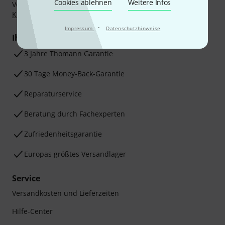
Cookies ablehnen
Weitere Infos
Vorkasse, PayPal, Amazon Pay,
Klarna Sofort bezahlen
,
Klarna Ratenzahlung
oder Kreditkarte.
·
Impressum
Datenschutzhinweise
Ihre Vorteile
3 Jahre Thomann Garantie
30 Tage Money-Back-Garantie
Reparaturservice
Beratung durch Fachexperten
Zufriedenheitsgarantie
Europas größtes Versandlager
Service
Versandkosten und Lieferzeiten
Hilfe-Center