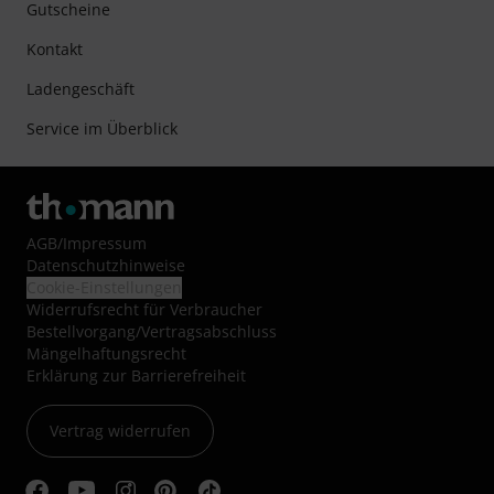
Gutscheine
Kontakt
Ladengeschäft
Service im Überblick
AGB
/
Impressum
Datenschutzhinweise
Cookie-Einstellungen
Widerrufsrecht für Verbraucher
Bestellvorgang/Vertragsabschluss
Mängelhaftungsrecht
Erklärung zur Barrierefreiheit
Vertrag widerrufen