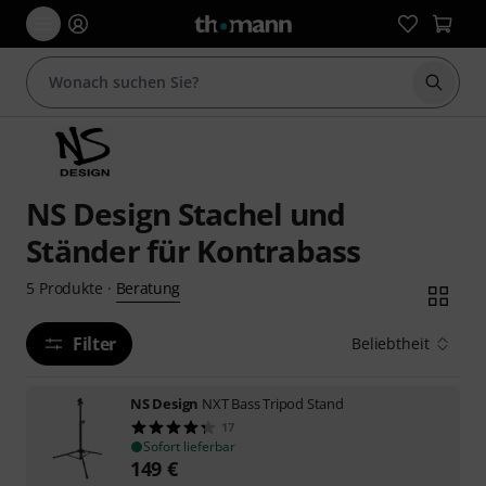
Suche 
NS Design Stachel und
Ständer für Kontrabass
Beratung
5
Produkte
·
Filter
Beliebtheit
NS Design
NXT Bass Tripod Stand
17
Sofort lieferbar
149
€