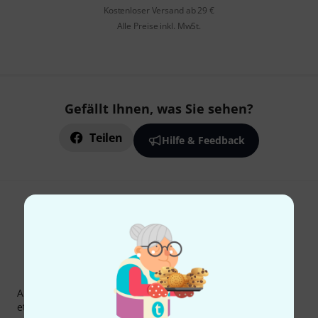
Kostenloser Versand ab 29 €
Alle Preise inkl. MwSt.
Gefällt Ihnen, was Sie sehen?
Teilen
Hilfe & Feedback
Thomann Newsletter
Abonniere den Thomann Newsletter und gewinne mit
etwas Glück einen von
50 Gutscheinen
über jeweils
50€
!