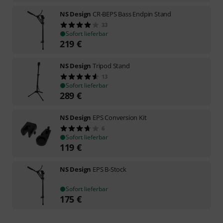
NS Design
CR-BEPS Bass Endpin Stand
33
Sofort lieferbar
219
€
NS Design
Tripod Stand
13
Sofort lieferbar
289
€
NS Design
EPS Conversion Kit
6
Sofort lieferbar
119
€
NS Design
EPS B-Stock
Sofort lieferbar
175
€