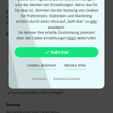
und das Merken von Einstellungen. Wenn das für
Sie okay ist, stimmen Sie der Nutzung von Cookies
Bezahlen Sie vertraulich und sicher per Nachnahme,
für Präferenzen, Statistiken und Marketing
Vorkasse, PayPal, Amazon Pay,
Klarna Sofort bezahlen
,
einfach durch einen Klick auf „Geht klar“ zu (
alle
Klarna Ratenzahlung
oder Kreditkarte.
anzeigen
).
Sie können Ihre erteilte Zustimmung jederzeit
Ihre Vorteile
über die Cookie-Einstellungen (
hier
) widerrufen.
3 Jahre Thomann Garantie
Geht klar
30 Tage Money-Back-Garantie
Reparaturservice
Cookies ablehnen
Weitere Infos
Beratung durch Fachexperten
·
Impressum
Datenschutzhinweise
Zufriedenheitsgarantie
Europas größtes Versandlager
Service
Versandkosten und Lieferzeiten