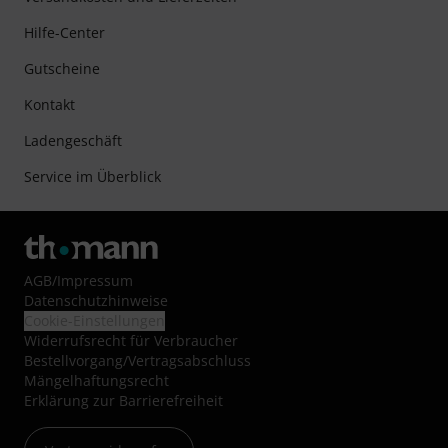
Hilfe-Center
Gutscheine
Kontakt
Ladengeschäft
Service im Überblick
AGB
/
Impressum
Datenschutzhinweise
Cookie-Einstellungen
Widerrufsrecht für Verbraucher
Bestellvorgang/Vertragsabschluss
Mängelhaftungsrecht
Erklärung zur Barrierefreiheit