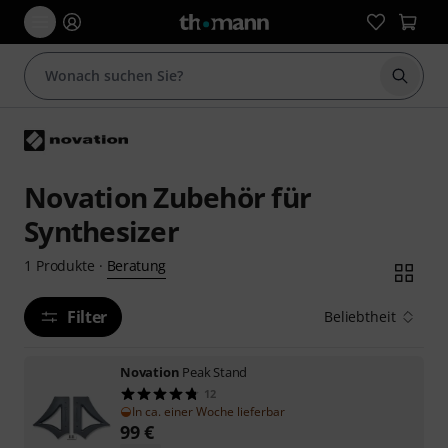
Suche 
Novation Zubehör für
Synthesizer
Beratung
1
Produkte
·
Filter
Beliebtheit
Novation
Peak Stand
12
In ca. einer Woche lieferbar
99
€