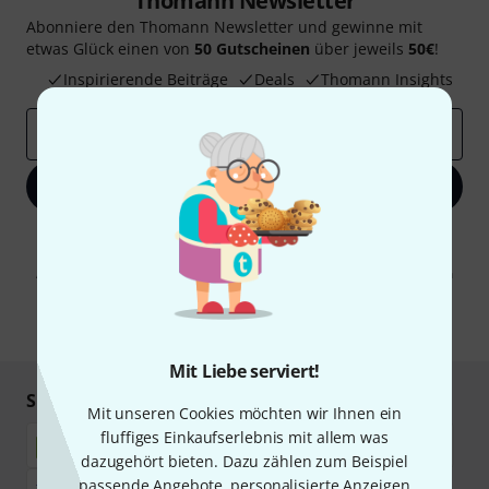
Thomann Newsletter
Abonniere den Thomann Newsletter und gewinne mit
etwas Glück einen von
50 Gutscheinen
über jeweils
50€
!
Inspirierende Beiträge
Deals
Thomann Insights
E-Mail-Adresse
*
Jetzt anmelden
Mit Klick auf „Jetzt anmelden“ stimmen Sie dem Erhalt von E-Mail-
Werbung und einer Messung des E-Mail-Nutzungsverhaltens zu. Die
Abmeldung ist jederzeit möglich. Weitere Informationen finden Sie in
unseren
Datenschutzhinweisen
.
* Pflichtfeld
Mit Liebe serviert!
Sicher einkaufen & bezahlen
Mit unseren Cookies möchten wir Ihnen ein
fluffiges Einkaufserlebnis mit allem was
dazugehört bieten. Dazu zählen zum Beispiel
passende Angebote, personalisierte Anzeigen