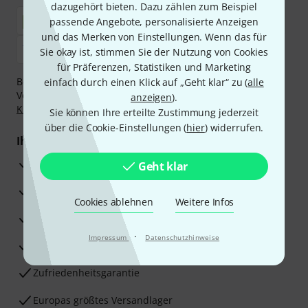
dazugehört bieten. Dazu zählen zum Beispiel
passende Angebote, personalisierte Anzeigen
und das Merken von Einstellungen. Wenn das für
Sie okay ist, stimmen Sie der Nutzung von Cookies
für Präferenzen, Statistiken und Marketing
Bezahlen Sie vertraulich und sicher per Nachnahme,
einfach durch einen Klick auf „Geht klar“ zu (
alle
Vorkasse, PayPal, Amazon Pay,
Klarna Sofort bezahlen
,
anzeigen
).
Klarna Ratenzahlung
oder Kreditkarte.
Sie können Ihre erteilte Zustimmung jederzeit
über die Cookie-Einstellungen (
hier
) widerrufen.
Ihre Vorteile
3 Jahre Thomann Garantie
Geht klar
30 Tage Money-Back-Garantie
Cookies ablehnen
Weitere Infos
Reparaturservice
·
Impressum
Datenschutzhinweise
Beratung durch Fachexperten
Zufriedenheitsgarantie
Europas größtes Versandlager