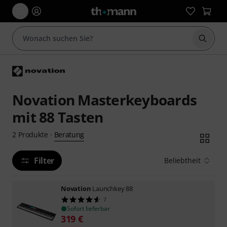
Suche 
Novation Masterkeyboards
mit 88 Tasten
Beratung
2
Produkte
·
Filter
Beliebtheit
Novation
Launchkey 88
7
Sofort lieferbar
319
€