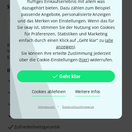
fluffiges Einkaufserlebnis mit allem was
Sicher einkaufen & bezahlen
dazugehört bieten. Dazu zählen zum Beispiel
passende Angebote, personalisierte Anzeigen
und das Merken von Einstellungen. Wenn das für
Sie okay ist, stimmen Sie der Nutzung von Cookies
für Präferenzen, Statistiken und Marketing
einfach durch einen Klick auf „Geht klar“ zu (
alle
Bezahlen Sie vertraulich und sicher per Nachnahme,
anzeigen
).
Vorkasse, PayPal, Amazon Pay,
Klarna Sofort bezahlen
,
Sie können Ihre erteilte Zustimmung jederzeit
Klarna Ratenzahlung
oder Kreditkarte.
über die Cookie-Einstellungen (
hier
) widerrufen.
Ihre Vorteile
Geht klar
3 Jahre Thomann Garantie
30 Tage Money-Back-Garantie
Cookies ablehnen
Weitere Infos
Reparaturservice
·
Impressum
Datenschutzhinweise
Beratung durch Fachexperten
Zufriedenheitsgarantie