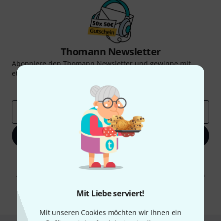
Thomann Newsletter
Abonniere den Thomann Newsletter und gewinne mit
etwas Glück einen von
50 Gutscheinen
über jeweils
50€
!
Inspirierende Beiträge
Deals
Thomann Insights
E-Mail-Adresse
*
Jetzt anmelden
Mit Klick auf „Jetzt anmelden“ stimmen Sie dem Erhalt von E-Mail-
Werbung und einer Messung des E-Mail-Nutzungsverhaltens zu. Die
Abmeldung ist jederzeit möglich. Weitere Informationen finden Sie in
unseren
Datenschutzhinweisen
.
Mit Liebe serviert!
* Pflichtfeld
Mit unseren Cookies möchten wir Ihnen ein