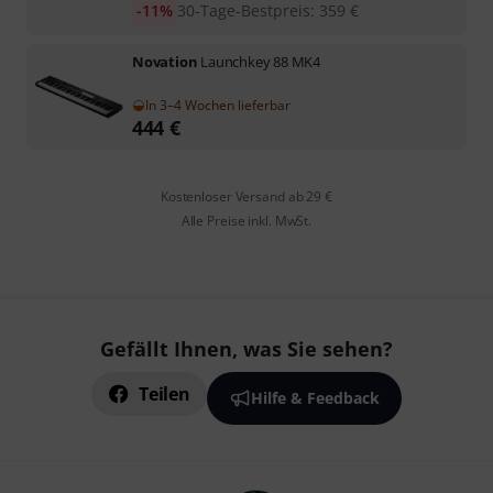
-11%
30-Tage-Bestpreis
:
359
€
Novation
Launchkey 88 MK4
In 3–4 Wochen lieferbar
444
€
Kostenloser Versand ab 29 €
Alle Preise inkl. MwSt.
Gefällt Ihnen, was Sie sehen?
Teilen
Hilfe & Feedback