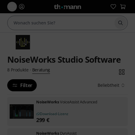
Suche 
NoiseWorks Studio Software
Beratung
8
Produkte
·
Filter
Beliebtheit
NoiseWorks
VoiceAssist Advanced
Download-Lizenz
299
€
NoiseWorks
DynAssist