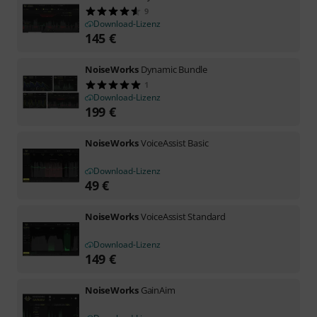
9
Download-Lizenz
145
€
NoiseWorks
Dynamic Bundle
1
Download-Lizenz
199
€
NoiseWorks
VoiceAssist Basic
Download-Lizenz
49
€
NoiseWorks
VoiceAssist Standard
Download-Lizenz
149
€
NoiseWorks
GainAim