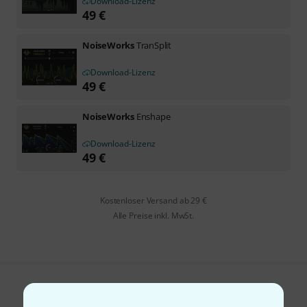
Download-Lizenz
49
€
NoiseWorks
TranSplit
Download-Lizenz
49
€
NoiseWorks
Enshape
Download-Lizenz
49
€
Kostenloser Versand ab 29 €
Alle Preise inkl. MwSt.
Gefällt Ihnen, was Sie sehen?