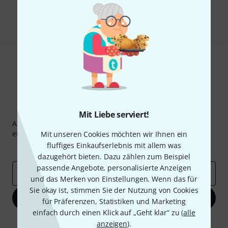
Teilen
Hilfe & Feedback
Thomann Newsletter
Mit Liebe serviert!
Abonniere den Thomann Newsletter und gewinne mit
etwas Glück einen von
50 Gutscheinen
über jeweils
50€
!
Mit unseren Cookies möchten wir Ihnen ein
fluffiges Einkaufserlebnis mit allem was
Inspirierende Beiträge
Deals
Thomann Insights
dazugehört bieten. Dazu zählen zum Beispiel
passende Angebote, personalisierte Anzeigen
E-Mail-Adresse
*
und das Merken von Einstellungen. Wenn das für
Sie okay ist, stimmen Sie der Nutzung von Cookies
Jetzt anmelden
für Präferenzen, Statistiken und Marketing
einfach durch einen Klick auf „Geht klar“ zu (
alle
Mit Klick auf „Jetzt anmelden“ stimmen Sie dem Erhalt von E-Mail-
anzeigen
).