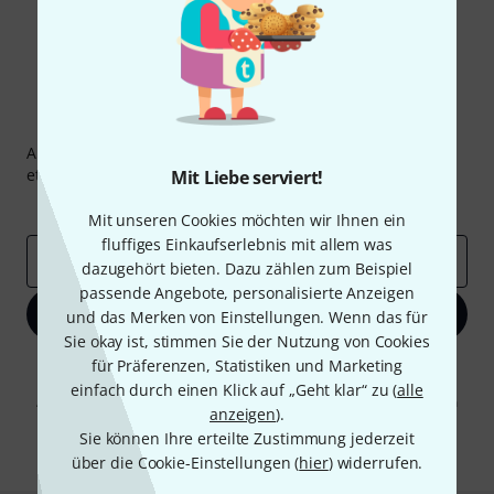
Thomann Newsletter
Abonniere den Thomann Newsletter und gewinne mit
etwas Glück einen von
50 Gutscheinen
über jeweils
50€
!
Mit Liebe serviert!
Inspirierende Beiträge
Deals
Thomann Insights
Mit unseren Cookies möchten wir Ihnen ein
fluffiges Einkaufserlebnis mit allem was
E-Mail-Adresse
*
dazugehört bieten. Dazu zählen zum Beispiel
passende Angebote, personalisierte Anzeigen
Jetzt anmelden
und das Merken von Einstellungen. Wenn das für
Sie okay ist, stimmen Sie der Nutzung von Cookies
für Präferenzen, Statistiken und Marketing
Mit Klick auf „Jetzt anmelden“ stimmen Sie dem Erhalt von E-Mail-
Werbung und einer Messung des E-Mail-Nutzungsverhaltens zu. Die
einfach durch einen Klick auf „Geht klar“ zu (
alle
Abmeldung ist jederzeit möglich. Weitere Informationen finden Sie in
anzeigen
).
unseren
Datenschutzhinweisen
.
Sie können Ihre erteilte Zustimmung jederzeit
* Pflichtfeld
über die Cookie-Einstellungen (
hier
) widerrufen.