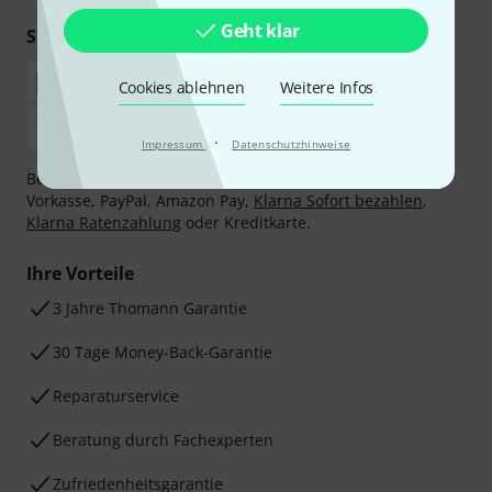
Geht klar
Sicher einkaufen & bezahlen
Cookies ablehnen
Weitere Infos
·
Impressum
Datenschutzhinweise
Bezahlen Sie vertraulich und sicher per Nachnahme,
Vorkasse, PayPal, Amazon Pay,
Klarna Sofort bezahlen
,
Klarna Ratenzahlung
oder Kreditkarte.
Ihre Vorteile
3 Jahre Thomann Garantie
30 Tage Money-Back-Garantie
Reparaturservice
Beratung durch Fachexperten
Zufriedenheitsgarantie