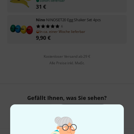
Sofort lieferbar
31
€
Nino
NINOSET20 Egg Shaker Set 4pcs
6
In ca. einer Woche lieferbar
9,90
€
Kostenloser Versand ab 29 €
Alle Preise inkl. MwSt.
Gefällt Ihnen, was Sie sehen?
Teilen
Hilfe & Feedback