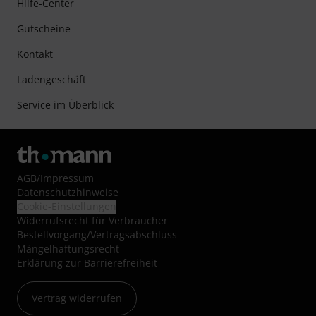
Hilfe-Center
Gutscheine
Kontakt
Ladengeschäft
Service im Überblick
AGB
/
Impressum
Datenschutzhinweise
Cookie-Einstellungen
Widerrufsrecht für Verbraucher
Bestellvorgang/Vertragsabschluss
Mängelhaftungsrecht
Erklärung zur Barrierefreiheit
Vertrag widerrufen