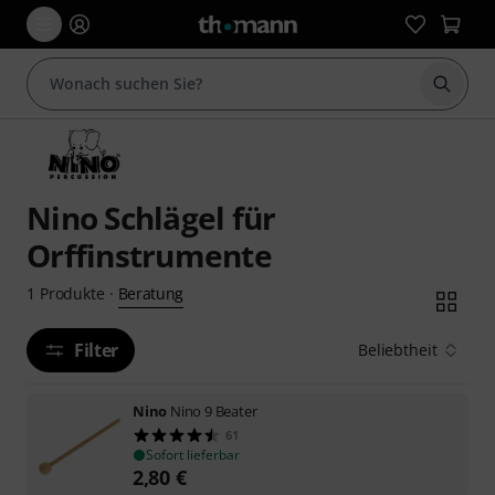
Suche 
Nino Schlägel für
Orffinstrumente
Beratung
1
Produkte
·
Filter
Beliebtheit
Nino
Nino 9 Beater
61
Sofort lieferbar
2,80
€