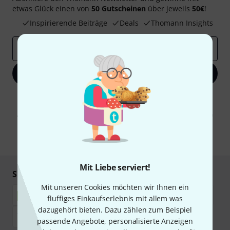
etwas Glück einen von
50 Gutscheinen
über jeweils
50€
!
Inspirierende Beiträge
Deals
Thomann Insights
E-Mail-Adresse
*
Jetzt anmelden
Mit Klick auf „Jetzt anmelden“ stimmen Sie dem Erhalt von E-Mail-
Werbung und einer Messung des E-Mail-Nutzungsverhaltens zu. Die
Abmeldung ist jederzeit möglich. Weitere Informationen finden Sie in
unseren
Datenschutzhinweisen
.
* Pflichtfeld
Mit Liebe serviert!
Sicher einkaufen & bezahlen
Mit unseren Cookies möchten wir Ihnen ein
fluffiges Einkaufserlebnis mit allem was
dazugehört bieten. Dazu zählen zum Beispiel
passende Angebote, personalisierte Anzeigen