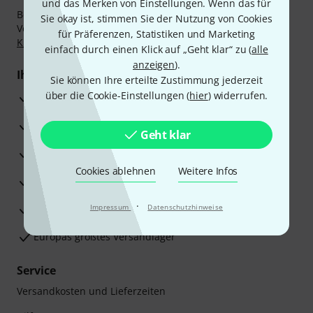
und das Merken von Einstellungen. Wenn das für
Bezahlen Sie vertraulich und sicher per Nachnahme,
Sie okay ist, stimmen Sie der Nutzung von Cookies
Vorkasse, PayPal, Amazon Pay,
Klarna Sofort bezahlen
,
für Präferenzen, Statistiken und Marketing
Klarna Ratenzahlung
oder Kreditkarte.
einfach durch einen Klick auf „Geht klar“ zu (
alle
anzeigen
).
Ihre Vorteile
Sie können Ihre erteilte Zustimmung jederzeit
über die Cookie-Einstellungen (
hier
) widerrufen.
3 Jahre Thomann Garantie
30 Tage Money-Back-Garantie
Geht klar
Reparaturservice
Cookies ablehnen
Weitere Infos
Beratung durch Fachexperten
·
Zufriedenheitsgarantie
Impressum
Datenschutzhinweise
Europas größtes Versandlager
Service
Versandkosten und Lieferzeiten