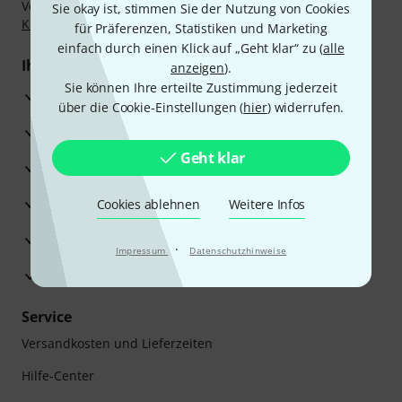
Vorkasse, PayPal, Amazon Pay,
Klarna Sofort bezahlen
,
Sie okay ist, stimmen Sie der Nutzung von Cookies
Klarna Ratenzahlung
oder Kreditkarte.
für Präferenzen, Statistiken und Marketing
einfach durch einen Klick auf „Geht klar“ zu (
alle
Ihre Vorteile
anzeigen
).
Sie können Ihre erteilte Zustimmung jederzeit
3 Jahre Thomann Garantie
über die Cookie-Einstellungen (
hier
) widerrufen.
30 Tage Money-Back-Garantie
Geht klar
Reparaturservice
Beratung durch Fachexperten
Cookies ablehnen
Weitere Infos
Zufriedenheitsgarantie
·
Impressum
Datenschutzhinweise
Europas größtes Versandlager
Service
Versandkosten und Lieferzeiten
Hilfe-Center