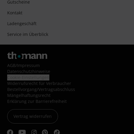
Gutscheine
Kontakt
Ladengeschäft
Service im Überblick
AGB
/
Impressum
Datenschutzhinweise
Cookie-Einstellungen
Widerrufsrecht für Verbraucher
Bestellvorgang/Vertragsabschluss
Mängelhaftungsrecht
Erklärung zur Barrierefreiheit
Vertrag widerrufen