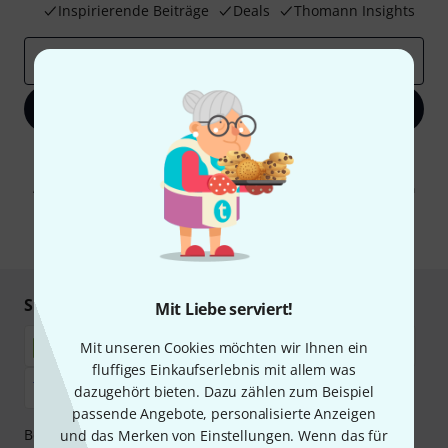
Inspirierende Beiträge
Deals
Thomann Insights
E-Mail-Adresse
*
Jetzt anmelden
Mit Klick auf „Jetzt anmelden“ stimmen Sie dem Erhalt von E-Mail-
Werbung und einer Messung des E-Mail-Nutzungsverhaltens zu. Die
Abmeldung ist jederzeit möglich. Weitere Informationen finden Sie in
unseren
Datenschutzhinweisen
.
* Pflichtfeld
Sicher einkaufen & bezahlen
Mit Liebe serviert!
Mit unseren Cookies möchten wir Ihnen ein
fluffiges Einkaufserlebnis mit allem was
dazugehört bieten. Dazu zählen zum Beispiel
passende Angebote, personalisierte Anzeigen
Bezahlen Sie vertraulich und sicher per Nachnahme,
und das Merken von Einstellungen. Wenn das für