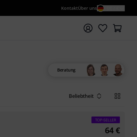
Kontakt
Über uns
DE / €
e mit Suchwort {searchTerm} starten
Beratung
Beliebtheit
TOP-SELLER
64
€