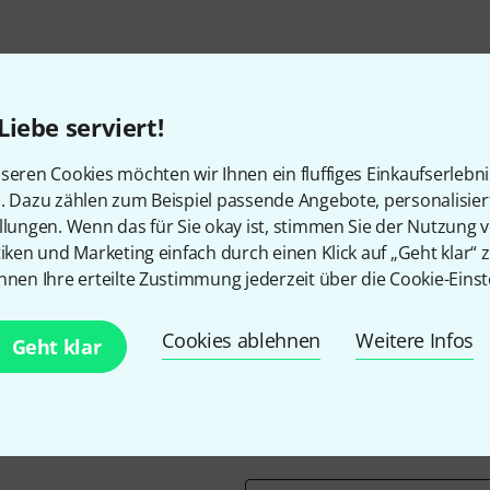
Liebe serviert!
seren Cookies möchten wir Ihnen ein fluffiges Einkaufserlebn
n. Dazu zählen zum Beispiel passende Angebote, personalisie
llungen. Wenn das für Sie okay ist, stimmen Sie der Nutzung 
Gefällt Ihnen, was Sie sehen?
tiken und Marketing einfach durch einen Klick auf „Geht klar“ z
nnen Ihre erteilte Zustimmung jederzeit über die Cookie-Einst
Teilen
Hilfe & Feedback
Cookies ablehnen
Weitere Infos
Geht klar