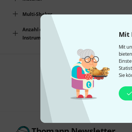
Multi-Shaker
Anzahl der Percussion
Mit 
Instrumente
Mit un
biete
Einste
Statis
Sie kö
Thomann Newsletter