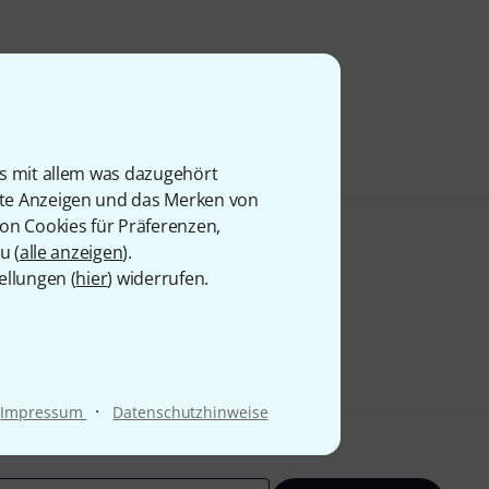
is mit allem was dazugehört
rte Anzeigen und das Merken von
von Cookies für Präferenzen,
u (
alle anzeigen
).
ellungen (
hier
) widerrufen.
·
Impressum
Datenschutzhinweise