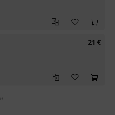
21
€
9 €