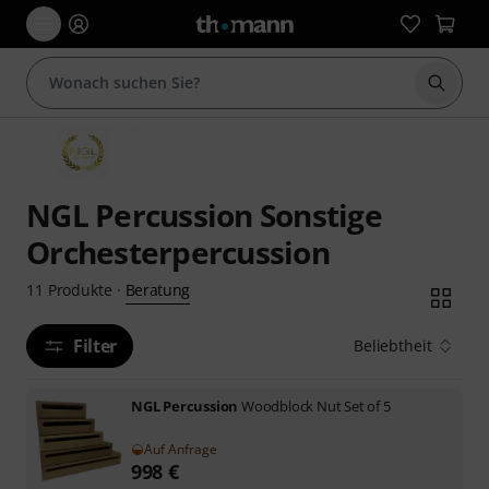
Suche 
NGL Percussion Sonstige
Orchesterpercussion
Beratung
11
Produkte
·
Filter
Beliebtheit
NGL Percussion
Woodblock Nut Set of 5
Auf Anfrage
998
€