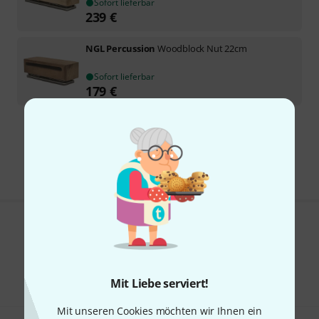
Sofort lieferbar
239
€
NGL Percussion
Woodblock Nut 22cm
Sofort lieferbar
179
€
Kostenloser Versand ab 29 €
Alle Preise inkl. MwSt.
Gefällt Ihnen, was Sie sehen?
Teilen
Hilfe & Feedback
Mit Liebe serviert!
Mit unseren Cookies möchten wir Ihnen ein