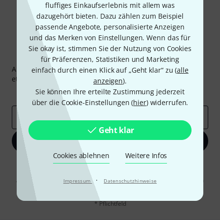
fluffiges Einkaufserlebnis mit allem was
dazugehört bieten. Dazu zählen zum Beispiel
passende Angebote, personalisierte Anzeigen
und das Merken von Einstellungen. Wenn das für
Sie okay ist, stimmen Sie der Nutzung von Cookies
Thomann Newsletter
für Präferenzen, Statistiken und Marketing
Abonniere den Thomann Newsletter und gewinne mit
einfach durch einen Klick auf „Geht klar“ zu (
alle
etwas Glück einen von
50 Gutscheinen
über jeweils
50€
!
anzeigen
).
Sie können Ihre erteilte Zustimmung jederzeit
Inspirierende Beiträge
Deals
Thomann Insights
über die Cookie-Einstellungen (
hier
) widerrufen.
E-Mail-Adresse
*
Geht klar
Jetzt anmelden
Cookies ablehnen
Weitere Infos
Mit Klick auf „Jetzt anmelden“ stimmen Sie dem Erhalt von E-Mail-
Werbung und einer Messung des E-Mail-Nutzungsverhaltens zu. Die
·
Abmeldung ist jederzeit möglich. Weitere Informationen finden Sie in
Impressum
Datenschutzhinweise
unseren
Datenschutzhinweisen
.
* Pflichtfeld