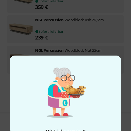
Sofort lieferbar
359
€
NGL Percussion
Woodblock Ash 26,5cm
Sofort lieferbar
239
€
NGL Percussion
Woodblock Nut 22cm
Sofort lieferbar
179
€
Kostenloser Versand ab 29 €
Alle Preise inkl. MwSt.
Gefällt Ihnen, was Sie sehen?