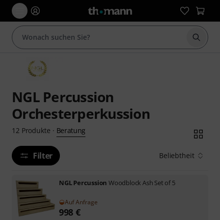
Suche 
NGL Percussion
Orchesterperkussion
Beratung
12
Produkte
·
Filter
Beliebtheit
NGL Percussion
Woodblock Ash Set of 5
Auf Anfrage
998
€