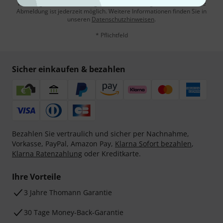
Werbung und einer Messung des E-Mail-Nutzungsverhaltens zu. Die
Abmeldung ist jederzeit möglich. Weitere Informationen finden Sie in
unseren
Datenschutzhinweisen
.
* Pflichtfeld
Sicher einkaufen & bezahlen
Bezahlen Sie vertraulich und sicher per Nachnahme,
Vorkasse, PayPal, Amazon Pay,
Klarna Sofort bezahlen
,
Klarna Ratenzahlung
oder Kreditkarte.
Ihre Vorteile
3 Jahre Thomann Garantie
30 Tage Money-Back-Garantie