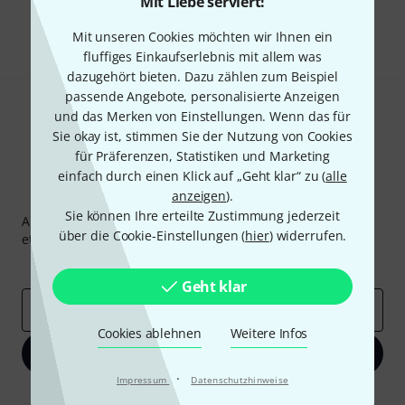
Mit Liebe serviert!
Teilen
Hilfe & Feedback
Mit unseren Cookies möchten wir Ihnen ein
fluffiges Einkaufserlebnis mit allem was
dazugehört bieten. Dazu zählen zum Beispiel
passende Angebote, personalisierte Anzeigen
und das Merken von Einstellungen. Wenn das für
Sie okay ist, stimmen Sie der Nutzung von Cookies
für Präferenzen, Statistiken und Marketing
einfach durch einen Klick auf „Geht klar“ zu (
alle
Thomann Newsletter
anzeigen
).
Sie können Ihre erteilte Zustimmung jederzeit
Abonniere den Thomann Newsletter und gewinne mit
über die Cookie-Einstellungen (
hier
) widerrufen.
etwas Glück einen von
50 Gutscheinen
über jeweils
50€
!
Inspirierende Beiträge
Deals
Thomann Insights
Geht klar
E-Mail-Adresse
*
Cookies ablehnen
Weitere Infos
Jetzt anmelden
·
Impressum
Datenschutzhinweise
Mit Klick auf „Jetzt anmelden“ stimmen Sie dem Erhalt von E-Mail-